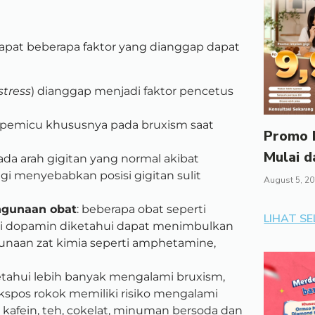
dapat beberapa faktor yang dianggap dapat
stress
) dianggap menjadi faktor pencetus
tor pemicu khususnya pada bruxism saat
Promo I
Mulai d
da arah gigitan yang normal akibat
igi menyebabkan posisi gigitan sulit
August 5, 2
hgunaan obat
: beberapa obat seperti
LIHAT S
ti dopamin diketahui dapat menimbulkan
unaan zat kimia seperti amphetamine,
etahui lebih banyak mengalami bruxism,
spos rokok memiliki risiko mengalami
i kafein, teh, cokelat, minuman bersoda dan