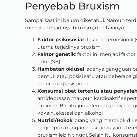
Penyebab Bruxism
Sampai saat ini belum diketahui. Namun ter
memicu terjadinya bruxism, diantaranya:
Faktor psikososial
: Tekanan emosional (
utama terjadinya bruxism.
Faktor genetik
: faktor ini menjadi fak
tidur (SB)
Hambatan oklusal
: adanya gangguan pa
bentuk atau posisi satu atau beberapa g
mencapai posisi ideal.
Konsumsi obat tertentu atau penyala
antidepresan maupun kardioaktif seper
bruxism. Begitu juga dengan penyalahg
kokain, ekstasi dan alkohol
Nutrisi/Rokok
: orang yang merokok dik
begitupun dengan anak-anak yang terek
bruxism lebih tinggi. Selain itu konsums