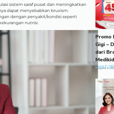
lasi sistem saraf pusat dan meningkatkan
rnya dapat menyebabkan bruxism.
gan dengan penyakit/kondisi seperti
kekurangan nutrisi.
Promo 
Gigi – 
dari Br
Mediki
LIHAT S
August 1, 2