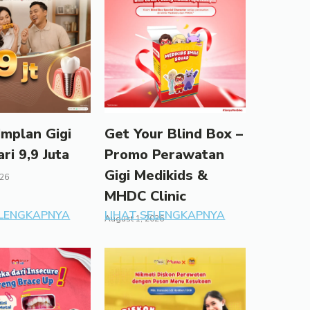
mplan Gigi
Get Your Blind Box –
ari 9,9 Juta
Promo Perawatan
Gigi Medikids &
026
MHDC Clinic
ELENGKAPNYA
LIHAT SELENGKAPNYA
August 1, 2026