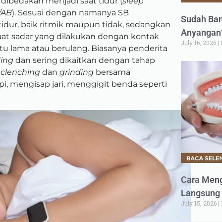
dibedakan menjadi saat tidur (
sleep
/AB
). Sesuai dengan namanya SB
Sudah Ban
idur, baik ritmik maupun tidak, sedangkan
Anyangan?
at sadar yang dilakukan dengan kontak
July 16, 2026
tu lama atau berulang. Biasanya penderita
ding
dan sering dikaitkan dengan tahap
i
clenching
dan
grinding
bersama
pi, mengisap jari, menggigit benda seperti
Cara Meng
Langsung 
July 15, 2026