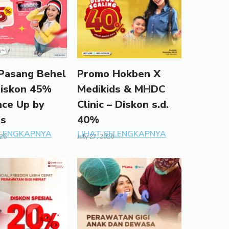
Pasang Behel
Promo Hokben X
Diskon 45%
Medikids & MHDC
ace Up by
Clinic – Diskon s.d.
ds
40%
ELENGKAPNYA
LIHAT SELENGKAPNYA
026
July 27, 2026