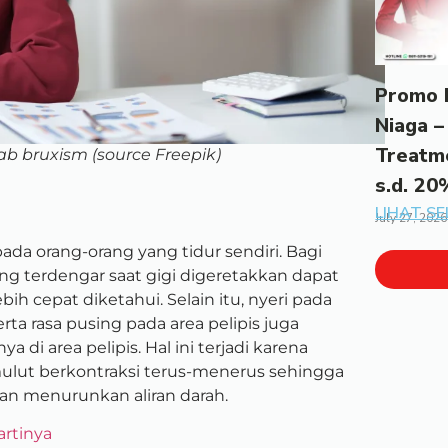
Promo 
Niaga –
Treatm
ab bruxism (source Freepik)
s.d. 20
LIHAT S
July 27, 2026
pada orang-orang yang tidur sendiri. Bagi
ang terdengar saat gigi digeretakkan dapat
 cepat diketahui. Selain itu, nyeri pada
rta rasa pusing pada area pelipis juga
di area pelipis. Hal ini terjadi karena
 mulut berkontraksi terus-menerus sehingga
dan menurunkan aliran darah.
artinya