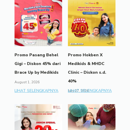
Promo Pasang Behel
Promo Hokben X
Gigi – Diskon 45% dari
Medikids & MHDC
Brace Up by Medikids
Clinic – Diskon s.d.
40%
August 1, 2026
LIHAT SELENGKAPNYA
LIHAT SELENGKAPNYA
July 27, 2026