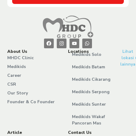
About Us
Locations
Lihat
Medikids Solo
MHDC Clinic
lokasi
lainnya
Medikids
Medikids Batam
Career
Medikids Cikarang
CSR
Medikids Serpong
Our Story
Founder & Co Founder
Medikids Sunter
Medikids Wakaf
Pancoran Mas
Article
Contact Us