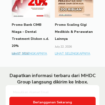
Promo Bank CIMB
Promo Scaling Gigi
Niaga – Dental
Medikids & Perawatan
Treatment Diskon s.d.
Lainnya
20%
July 22, 2026
LIHAT SELENGKAPNYA
LIHAT SELENGKAPNYA
July 27, 2026
Dapatkan informasi terbaru dari MHDC
Group langsung dikirim ke Inbox.
Berlangganan Sekarang