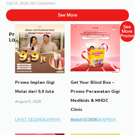
July 15, 2026
No Comments
See More
See
More
Promo
Promo
Lainnya
Promo Implan Gigi
Get Your Blind Box –
Mulai dari 9,9 Juta
Promo Perawatan Gigi
Medikids & MHDC
August 5, 2026
Clinic
LIHAT SELENGKAPNYA
LIHAT SELENGKAPNYA
August 1, 2026