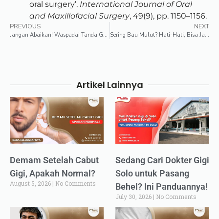
oral surgery’,
International Journal of Oral
and Maxillofacial Surgery
, 49(9), pp. 1150–1156.
PREVIOUS
NEXT
Jangan Abaikan! Waspadai Tanda Gejala Meningitis pada Bayi
Sering Bau Mulut? Hati-Hati, Bisa Jadi Tanda Penyakit Lain!
Artikel Lainnya
Demam Setelah Cabut
Sedang Cari Dokter Gigi
Gigi, Apakah Normal?
Solo untuk Pasang
August 5, 2026
No Comments
Behel? Ini Panduannya!
July 30, 2026
No Comments