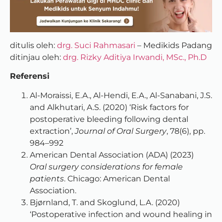
ditulis oleh:
drg. Suci Rahmasari
– Medikids Padang
ditinjau oleh:
drg. Rizky Aditiya Irwandi, MSc., Ph.D
Referensi
Al-Moraissi, E.A., Al-Hendi, E.A., Al-Sanabani, J.S.
and Alkhutari, A.S. (2020) ‘Risk factors for
postoperative bleeding following dental
extraction’,
Journal of Oral Surgery
, 78(6), pp.
984–992
American Dental Association (ADA) (2023)
Oral surgery considerations for female
patients
. Chicago: American Dental
Association.
Bjørnland, T. and Skoglund, L.A. (2020)
‘Postoperative infection and wound healing in