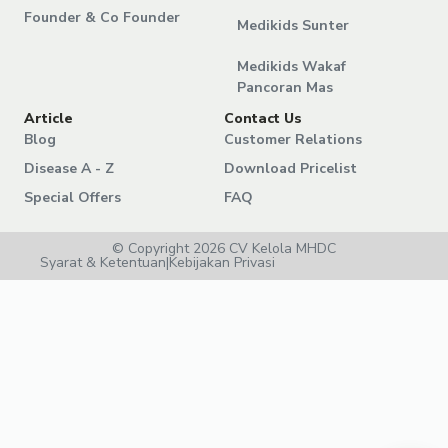
Founder & Co Founder
Medikids Sunter
Medikids Wakaf
Pancoran Mas
Article
Contact Us
Blog
Customer Relations
Disease A - Z
Download Pricelist
Special Offers
FAQ
© Copyright 2026 CV Kelola MHDC
Syarat & Ketentuan
|
Kebijakan Privasi