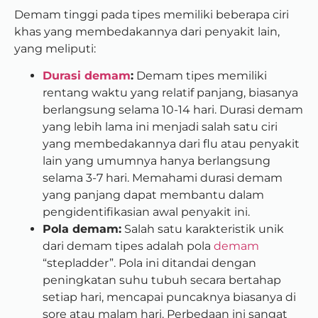
Demam tinggi pada tipes memiliki beberapa ciri
khas yang membedakannya dari penyakit lain,
yang meliputi:
Durasi demam
:
Demam tipes memiliki
rentang waktu yang relatif panjang, biasanya
berlangsung selama 10-14 hari. Durasi demam
yang lebih lama ini menjadi salah satu ciri
yang membedakannya dari flu atau penyakit
lain yang umumnya hanya berlangsung
selama 3-7 hari. Memahami durasi demam
yang panjang dapat membantu dalam
pengidentifikasian awal penyakit ini.
Pola demam:
Salah satu karakteristik unik
dari demam tipes adalah pola
demam
“stepladder”. Pola ini ditandai dengan
peningkatan suhu tubuh secara bertahap
setiap hari, mencapai puncaknya biasanya di
sore atau malam hari. Perbedaan ini sangat