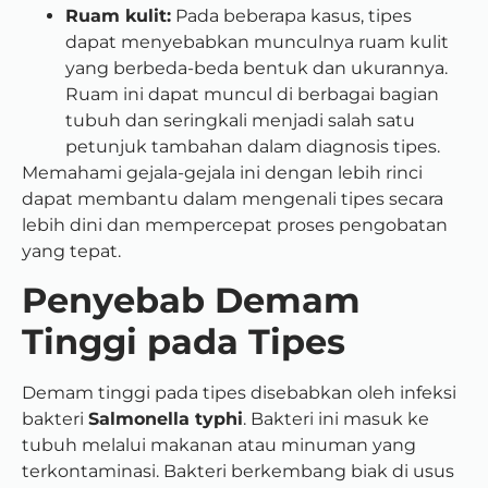
Ruam kulit:
Pada beberapa kasus, tipes
dapat menyebabkan munculnya ruam kulit
yang berbeda-beda bentuk dan ukurannya.
Ruam ini dapat muncul di berbagai bagian
tubuh dan seringkali menjadi salah satu
petunjuk tambahan dalam diagnosis tipes.
Memahami gejala-gejala ini dengan lebih rinci
dapat membantu dalam mengenali tipes secara
lebih dini dan mempercepat proses pengobatan
yang tepat.
Penyebab Demam
Tinggi pada Tipes
Demam tinggi pada tipes disebabkan oleh infeksi
bakteri
Salmonella typhi
. Bakteri ini masuk ke
tubuh melalui makanan atau minuman yang
terkontaminasi. Bakteri berkembang biak di usus