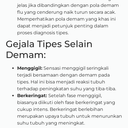
jelas jika dibandingkan dengan pola demam
flu yang cenderung naik turun secara acak.
Memperhatikan pola demam yang khas ini
dapat menjadi petunjuk penting dalam
proses diagnosis tipes.
Gejala Tipes Selain
Demam:
Menggigil:
Sensasi menggigil seringkali
terjadi bersamaan dengan demam pada
tipes. Hal ini bisa menjadi reaksi tubuh
terhadap peningkatan suhu yang tiba-tiba.
Berkeringat:
Setelah fase menggigil,
biasanya diikuti oleh fase berkeringat yang
cukup intens. Berkeringat berlebihan
merupakan upaya tubuh untuk menurunkan
suhu tubuh yang meningkat.