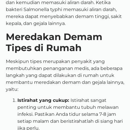
dan kemudian memasuki aliran darah. Ketika
bakteri Salmonella typhi memasuki aliran darah,
mereka dapat menyebabkan demam tinggi, sakit
kepala, dan gejala lainnya.
Meredakan Demam
Tipes di Rumah
Meskipun tipes merupakan penyakit yang
membutuhkan penanganan medis, ada beberapa
langkah yang dapat dilakukan di rumah untuk
membantu meredakan demam dan gejala lainnya,
yaitu:
Istirahat yang cukup:
Istirahat sangat
penting untuk membantu tubuh melawan
infeksi. Pastikan Anda tidur selama 7-8 jam
setiap malam dan beristirahatlah di siang hari
jika perlu.