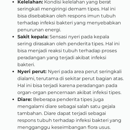
Kelelahan:
Kondisi kelelahan yang berat
seringkali mengiringi demam tipes. Hal ini
bisa disebabkan oleh respons imun tubuh
terhadap infeksi bakteri yang menyebabkan
penurunan energi.
Sakit kepala:
Sensasi nyeri pada kepala
sering dirasakan oleh penderita tipes. Hal ini
bisa menjadi reaksi tubuh terhadap proses
peradangan yang terjadi akibat infeksi
bakteri.
Nyeri perut:
Nyeri pada area perut seringkali
dialami, terutama di sekitar perut bagian atas.
Hal ini bisa terjadi karena peradangan pada
organ-organ pencernaan akibat infeksi tipes.
Diare:
Beberapa penderita tipes juga
mengalami diare sebagai salah satu gejala
tambahan. Diare dapat terjadi sebagai
respons tubuh terhadap infeksi bakteri yang
mengganggu keseimbangan flora usus.