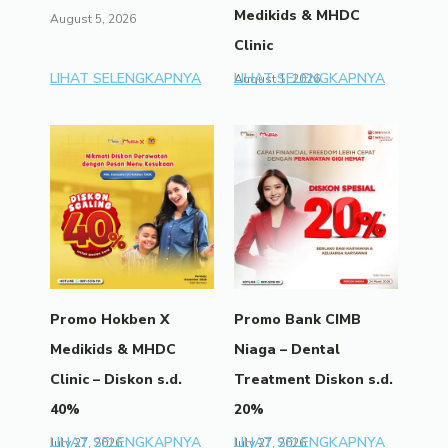
Medikids & MHDC
August 5, 2026
Clinic
LIHAT SELENGKAPNYA
LIHAT SELENGKAPNYA
August 1, 2026
Promo Hokben X
Promo Bank CIMB
Medikids & MHDC
Niaga – Dental
Clinic – Diskon s.d.
Treatment Diskon s.d.
40%
20%
LIHAT SELENGKAPNYA
LIHAT SELENGKAPNYA
July 27, 2026
July 27, 2026