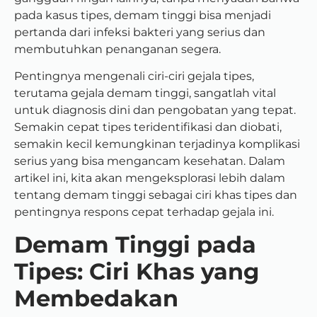
pada kasus tipes, demam tinggi bisa menjadi
pertanda dari infeksi bakteri yang serius dan
membutuhkan penanganan segera.
Pentingnya mengenali ciri-ciri gejala tipes,
terutama gejala demam tinggi, sangatlah vital
untuk diagnosis dini dan pengobatan yang tepat.
Semakin cepat tipes teridentifikasi dan diobati,
semakin kecil kemungkinan terjadinya komplikasi
serius yang bisa mengancam kesehatan. Dalam
artikel ini, kita akan mengeksplorasi lebih dalam
tentang demam tinggi sebagai ciri khas tipes dan
pentingnya respons cepat terhadap gejala ini.
Demam Tinggi pada
Tipes: Ciri Khas yang
Membedakan