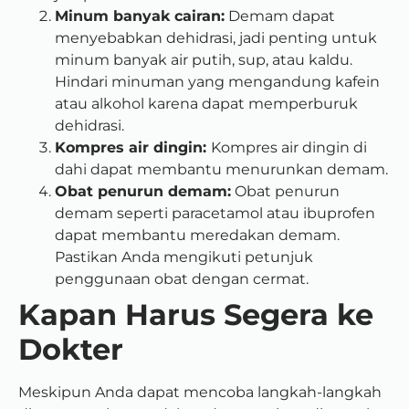
Minum banyak cairan:
Demam dapat
menyebabkan dehidrasi, jadi penting untuk
minum banyak air putih, sup, atau kaldu.
Hindari minuman yang mengandung kafein
atau alkohol karena dapat memperburuk
dehidrasi.
Kompres air dingin:
Kompres air dingin di
dahi dapat membantu menurunkan demam.
Obat penurun demam:
Obat penurun
demam seperti paracetamol atau ibuprofen
dapat membantu meredakan demam.
Pastikan Anda mengikuti petunjuk
penggunaan obat dengan cermat.
Kapan Harus Segera ke
Dokter
Meskipun Anda dapat mencoba langkah-langkah