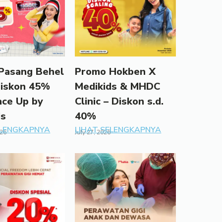
Pasang Behel
Promo Hokben X
Diskon 45%
Medikids & MHDC
ace Up by
Clinic – Diskon s.d.
ds
40%
ELENGKAPNYA
LIHAT SELENGKAPNYA
026
July 27, 2026