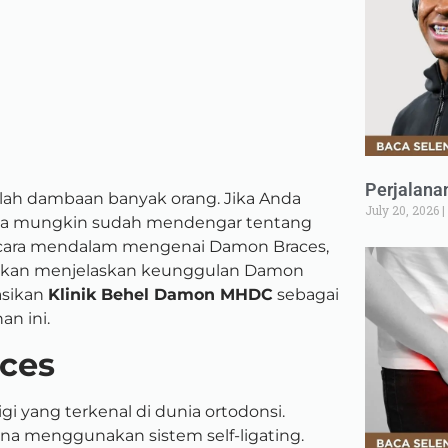
Perjalana
alah dambaan banyak orang. Jika Anda
July 20, 2026
nda mungkin sudah mendengar tentang
ecara mendalam mengenai Damon Braces,
i akan menjelaskan keunggulan Damon
asikan
Klinik Behel Damon MHDC
sebagai
n ini.
ces
gi yang terkenal di dunia ortodonsi.
na menggunakan sistem self-ligating.