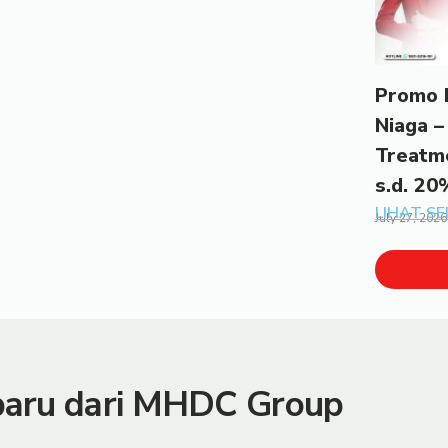
Promo 
Niaga –
Treatm
s.d. 20
LIHAT S
July 27, 2026
rbaru dari MHDC Group