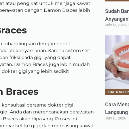
ret atau pengikat untuk menjaga kawat
t perawatan dengan Damon Braces lebih
Sudah Ban
Anyangan?
July 16, 2026
races
n dibandingkan dengan behel
adalah kenyamanan. Karena sistem self-
n friksi pada gigi, yang dapat
rawatan. Damon Braces juga lebih mudah
okter gigi yang lebih sedikit
 Braces
Cara Meng
konsultasi bersama dokter gigi
an gigi Anda dan merencanakan perawatan
Langsung 
July 15, 2026
 Braces akan dipasang. Proses ini
n bracket ke gigi, dan memasang kawat