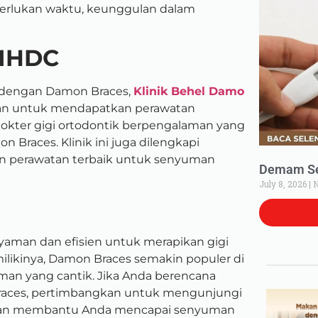
erlukan waktu, keunggulan dalam
 MHDC
n dengan Damon Braces,
Klinik Behel Damo
kan untuk mendapatkan perawatan
h dokter gigi ortodontik berpengalaman yang
races. Klinik ini juga dilengkapi
n perawatan terbaik untuk senyuman
Demam Set
July 8, 2026
N
yaman dan efisien untuk merapikan gigi
likinya, Damon Braces semakin populer di
an yang cantik. Jika Anda berencana
aces, pertimbangkan untuk mengunjungi
akan membantu Anda mencapai senyuman