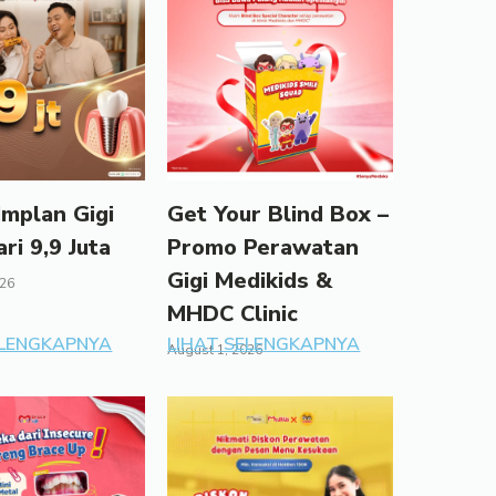
mplan Gigi
Get Your Blind Box –
ari 9,9 Juta
Promo Perawatan
Gigi Medikids &
026
MHDC Clinic
ELENGKAPNYA
LIHAT SELENGKAPNYA
August 1, 2026