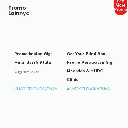
See
More
Promo
Promo
Lainnya
Promo Implan Gigi
Get Your Blind Box –
Mulai dari 9,9 Juta
Promo Perawatan Gigi
Medikids & MHDC
August 5, 2026
Clinic
LIHAT SELENGKAPNYA
LIHAT SELENGKAPNYA
August 1, 2026