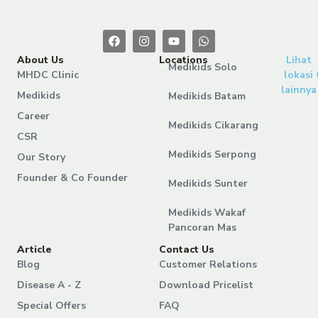
About Us
Locations
Lihat
Medikids Solo
MHDC Clinic
lokasi
lainnya
Medikids
Medikids Batam
Career
Medikids Cikarang
CSR
Medikids Serpong
Our Story
Founder & Co Founder
Medikids Sunter
Medikids Wakaf
Pancoran Mas
Article
Contact Us
Blog
Customer Relations
Disease A - Z
Download Pricelist
Special Offers
FAQ