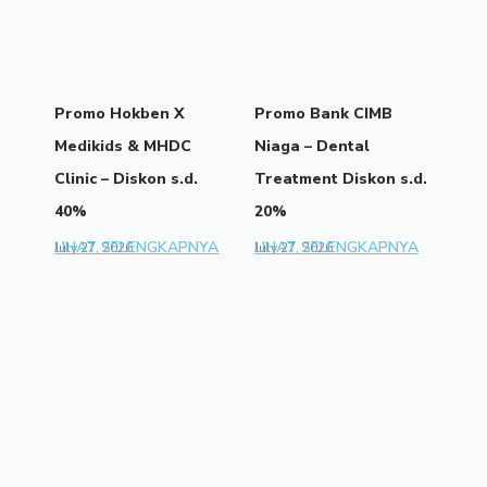
Promo Hokben X
Promo Bank CIMB
Medikids & MHDC
Niaga – Dental
Clinic – Diskon s.d.
Treatment Diskon s.d.
40%
20%
LIHAT SELENGKAPNYA
LIHAT SELENGKAPNYA
July 27, 2026
July 27, 2026