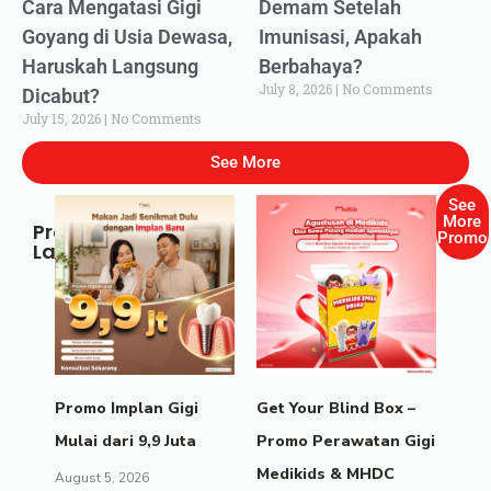
Cara Mengatasi Gigi
Demam Setelah
Goyang di Usia Dewasa,
Imunisasi, Apakah
Haruskah Langsung
Berbahaya?
July 8, 2026
No Comments
Dicabut?
July 15, 2026
No Comments
See More
See
More
Promo
Promo
Lainnya
Promo Implan Gigi
Get Your Blind Box –
Mulai dari 9,9 Juta
Promo Perawatan Gigi
Medikids & MHDC
August 5, 2026