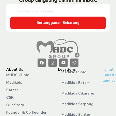
Group langsung dikirim ke Inbox.
Berlangganan Sekarang
About Us
Locations
Lihat
Medikids Solo
MHDC Clinic
lokasi
lainnya
Medikids
Medikids Batam
Career
Medikids Cikarang
CSR
Medikids Serpong
Our Story
Founder & Co Founder
Medikids Sunter