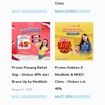
Clinic
LIHAT SELENGKAPNYA
LIHAT SELENGKAPNYA
August 1, 2026
Promo Pasang Behel
Promo Hokben X
Gigi – Diskon 45% dari
Medikids & MHDC
Brace Up by Medikids
Clinic – Diskon s.d.
40%
August 1, 2026
LIHAT SELENGKAPNYA
LIHAT SELENGKAPNYA
July 27, 2026