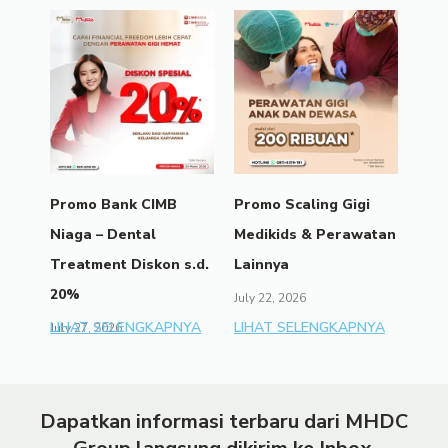
Promo Bank CIMB
Promo Scaling Gigi
Niaga – Dental
Medikids & Perawatan
Treatment Diskon s.d.
Lainnya
20%
July 22, 2026
LIHAT SELENGKAPNYA
LIHAT SELENGKAPNYA
July 27, 2026
Dapatkan informasi terbaru dari MHDC