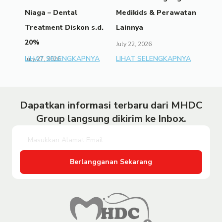
Niaga – Dental
Medikids & Perawatan
Treatment Diskon s.d.
Lainnya
20%
July 22, 2026
LIHAT SELENGKAPNYA
LIHAT SELENGKAPNYA
July 27, 2026
Dapatkan informasi terbaru dari MHDC
Group langsung dikirim ke Inbox.
Berlangganan Sekarang