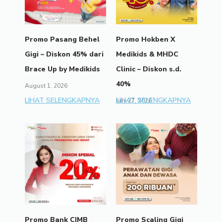
Promo Pasang Behel
Promo Hokben X
Gigi – Diskon 45% dari
Medikids & MHDC
Brace Up by Medikids
Clinic – Diskon s.d.
40%
August 1, 2026
LIHAT SELENGKAPNYA
LIHAT SELENGKAPNYA
July 27, 2026
Promo Bank CIMB
Promo Scaling Gigi