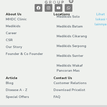
About Us
Locations
Lihat
Medikids Solo
MHDC Clinic
lokasi
lainnya
Medikids
Medikids Batam
Career
Medikids Cikarang
CSR
Medikids Serpong
Our Story
Founder & Co Founder
Medikids Sunter
Medikids Wakaf
Pancoran Mas
Article
Contact Us
Blog
Customer Relations
Disease A - Z
Download Pricelist
Special Offers
FAQ