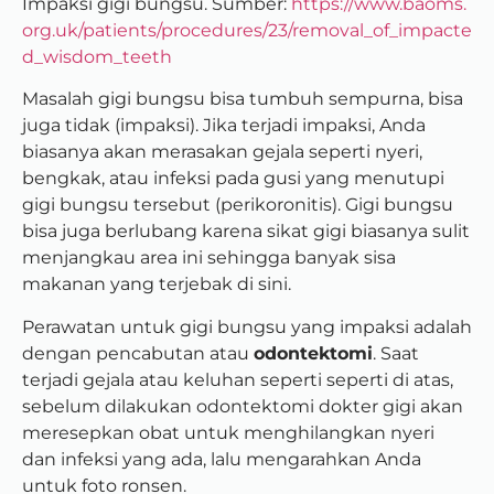
Impaksi gigi bungsu. Sumber:
https://www.baoms.
org.uk/patients/procedures/23/removal_of_impacte
d_wisdom_teeth
Masalah gigi bungsu bisa tumbuh sempurna, bisa
juga tidak (impaksi). Jika terjadi impaksi, Anda
biasanya akan merasakan gejala seperti nyeri,
bengkak, atau infeksi pada gusi yang menutupi
gigi bungsu tersebut (perikoronitis). Gigi bungsu
bisa juga berlubang karena sikat gigi biasanya sulit
menjangkau area ini sehingga banyak sisa
makanan yang terjebak di sini.
Perawatan untuk gigi bungsu yang impaksi adalah
dengan pencabutan atau
odontektomi
. Saat
terjadi gejala atau keluhan seperti seperti di atas,
sebelum dilakukan odontektomi dokter gigi akan
meresepkan obat untuk menghilangkan nyeri
dan infeksi yang ada, lalu mengarahkan Anda
untuk foto ronsen.