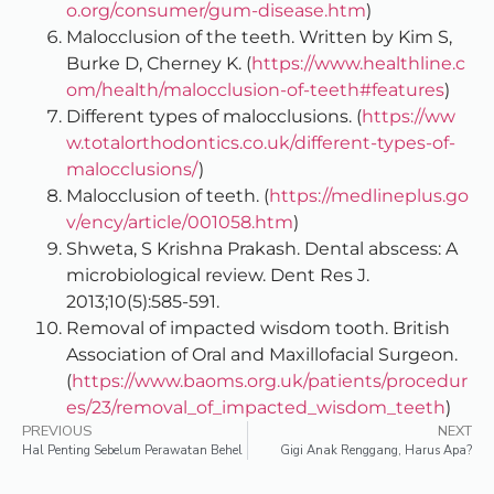
o.org/consumer/gum-disease.htm
)
Malocclusion of the teeth. Written by Kim S,
Burke D, Cherney K. (
https://www.healthline.c
om/health/malocclusion-of-teeth#features
)
Different types of malocclusions. (
https://ww
w.totalorthodontics.co.uk/different-types-of-
malocclusions/
)
Malocclusion of teeth. (
https://medlineplus.go
v/ency/article/001058.htm
)
Shweta, S Krishna Prakash. Dental abscess: A
microbiological review. Dent Res J.
2013;10(5):585-591.
Removal of impacted wisdom tooth. British
Association of Oral and Maxillofacial Surgeon.
(
https://www.baoms.org.uk/patients/procedur
es/23/removal_of_impacted_wisdom_teeth
)
PREVIOUS
NEXT
Hal Penting Sebelum Perawatan Behel
Gigi Anak Renggang, Harus Apa?