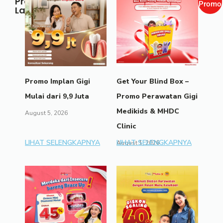
Promo
Promo
Lainnya
Promo Implan Gigi
Get Your Blind Box –
Mulai dari 9,9 Juta
Promo Perawatan Gigi
Medikids & MHDC
August 5, 2026
Clinic
LIHAT SELENGKAPNYA
LIHAT SELENGKAPNYA
August 1, 2026