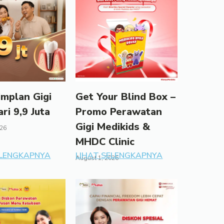
mplan Gigi
Get Your Blind Box –
ari 9,9 Juta
Promo Perawatan
Gigi Medikids &
026
MHDC Clinic
ELENGKAPNYA
LIHAT SELENGKAPNYA
August 1, 2026