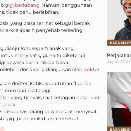
ab
gigi berlubang
. Namun, penggunaan
, tidak perlu berlebihan.
is, yang biasa terlihat sebagai bercak
Kira-kira apasih penyebab tersering
g dianjurkan, seperti anak yang
Perjalana
tuk menyikat gigi. Perlu diketahui
July 20, 2026
igi dewasa dan anak berbeda.
elebihi dosis yang dianjurkan oleh
dokter
aran dokter, ketika kebutuhan fluoride
minum dan pasta gigi.
lah yang banyak, saat sebagian besar dari
si adek.
us disupervisi orang dewasa saat menyikat
sta gigi pada anak di usia tersebut.