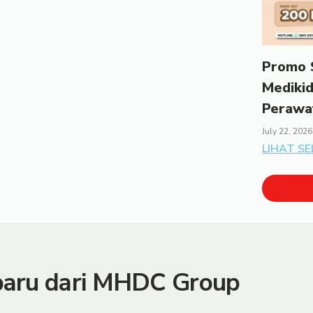
Promo S
Mediki
Perawa
July 22, 2026
LIHAT S
rbaru dari MHDC Group