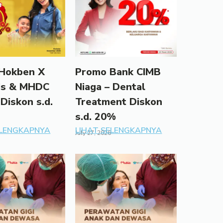
Hokben X
Promo Bank CIMB
ds & MHDC
Niaga – Dental
 Diskon s.d.
Treatment Diskon
s.d. 20%
ELENGKAPNYA
LIHAT SELENGKAPNYA
July 27, 2026