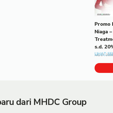
Promo 
Niaga –
Treatm
s.d. 20
LIHAT S
July 27, 2026
rbaru dari MHDC Group