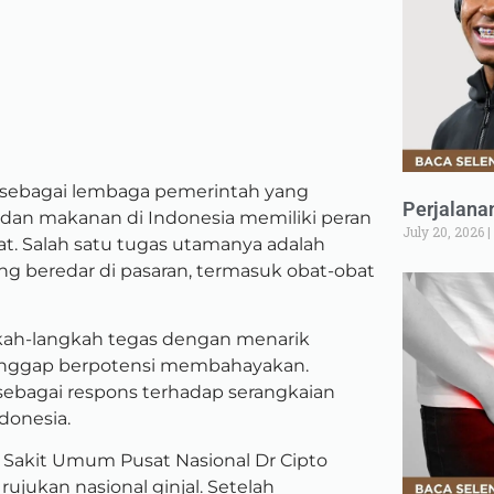
sebagai lembaga pemerintah yang
Perjalana
an makanan di Indonesia memiliki peran
July 20, 2026
. Salah satu tugas utamanya adalah
g beredar di pasaran, termasuk obat-obat
kah-langkah tegas dengan menarik
ianggap berpotensi membahayakan.
 sebagai respons terhadap serangkaian
donesia.
h Sakit Umum Pusat Nasional Dr Cipto
jukan nasional ginjal. Setelah