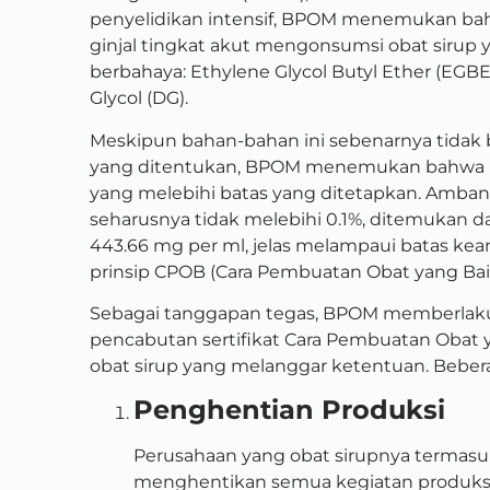
penyelidikan intensif, BPOM menemukan bah
ginjal tingkat akut mengonsumsi obat siru
berbahaya: Ethylene Glycol Butyl Ether (EGBE)
Glycol (DG).
Meskipun bahan-bahan ini sebenarnya tidak b
yang ditentukan, BPOM menemukan bahwa 
yang melebihi batas yang ditetapkan. Amba
seharusnya tidak melebihi 0.1%, ditemukan d
443.66 mg per ml, jelas melampaui batas ke
prinsip CPOB (Cara Pembuatan Obat yang Baik
Sebagai tanggapan tegas, BPOM memberlaku
pencabutan sertifikat Cara Pembuatan Obat 
obat sirup yang melanggar ketentuan. Beber
Penghentian Produksi
Perusahaan yang obat sirupnya termasuk
menghentikan semua kegiatan produksi