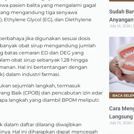
wa pasien balita yang mengalami gagal
Sudah Ban
p yang mengandung tiga senyawa
Anyangan?
, Ethylene Glycol (EG), dan Diethylene
July 16, 2026
erbahaya jika digunakan sesuai dosis
banyak obat sirup mengandung jumlah
ng batas cemaran ED dan DEG yang
alam obat sirup sebanyak 1.28 hingga
amanan. Hal ini bertentangan dengan
) dalam industri farmasi.
kan sejumlah langkah, termasuk
yang Baik (CPOB) dan pencabutan izin edar
apa langkah yang diambil BPOM meliputi:
Cara Meng
Langsung 
July 15, 2026
 dalam daftar dilarang diwajibkan
nya. Hal ini diharapkan dapat mencegah