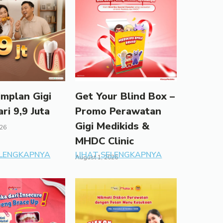
mplan Gigi
Get Your Blind Box –
ari 9,9 Juta
Promo Perawatan
Gigi Medikids &
026
MHDC Clinic
ELENGKAPNYA
LIHAT SELENGKAPNYA
August 1, 2026