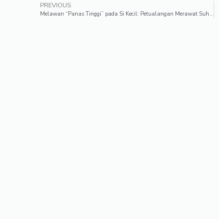
PREVIOUS
Melawan “Panas Tinggi” pada Si Kecil: Petualangan Merawat Suhu Tubuh Anak dengan Bijak