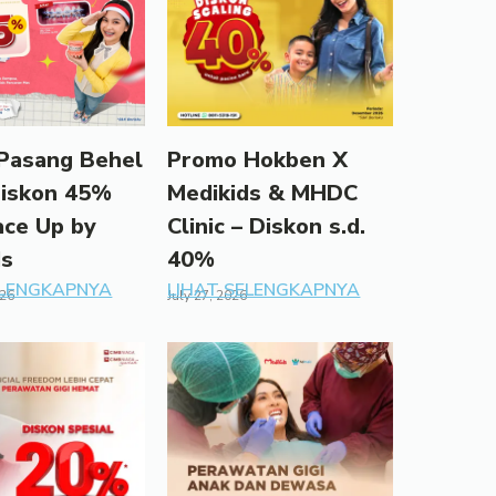
Pasang Behel
Promo Hokben X
Diskon 45%
Medikids & MHDC
ace Up by
Clinic – Diskon s.d.
ds
40%
ELENGKAPNYA
LIHAT SELENGKAPNYA
026
July 27, 2026