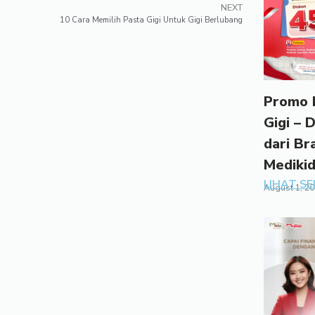
NEXT
10 Cara Memilih Pasta Gigi Untuk Gigi Berlubang
Promo 
Gigi – 
dari Br
Mediki
LIHAT S
August 1, 2