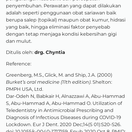
penyembuhan. Perawatan yang dapat dilakukan
adalah seperti penggunaan obat sariawan baik
berupa salep (topikal) maupun obat kumur, hidrasi
yang baik, hingga eliminasi faktor penyebab
dengan tetap menjaga kondisi kebersihan gigi
dan mulut.
Ditulis oleh:
drg. Chyntia
Reference:
Greenberg, M.S., Glick, M. and Ship, J.A. (2000)
Burket’s oral medicine (11th edition)
. Shelton:
PMPH USA, Ltd.
Dar-Odeh N, Babkair H, Alnazzawi A, Abu-Hammad
S, Abu-Hammad A, Abu-Hammad O. Utilization of
Teledentistry in Antimicrobial Prescribing and
Diagnosis of Infectious Diseases during COVID-19
Lockdown. Eur J Dent. 2020 Dec;14(S 01):S20-S26.
doi: 10.1055/s-0040-1717159. Epub 2020 Oct 8. PMID: