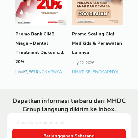
Promo Bank CIMB
Promo Scaling Gigi
Niaga – Dental
Medikids & Perawatan
Treatment Diskon s.d.
Lainnya
20%
July 22, 2026
LIHAT SELENGKAPNYA
LIHAT SELENGKAPNYA
July 27, 2026
Dapatkan informasi terbaru dari MHDC
Group langsung dikirim ke Inbox.
Berlangganan Sekarang