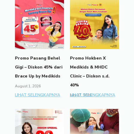
Promo Pasang Behel
Promo Hokben X
Gigi – Diskon 45% dari
Medikids & MHDC
Brace Up by Medikids
Clinic – Diskon s.d.
40%
August 1, 2026
LIHAT SELENGKAPNYA
LIHAT SELENGKAPNYA
July 27, 2026