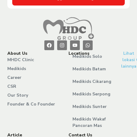
About Us
Locations
Lihat
Medikids Solo
MHDC Clinic
lokasi
lainnya
Medikids
Medikids Batam
Career
Medikids Cikarang
CSR
Medikids Serpong
Our Story
Founder & Co Founder
Medikids Sunter
Medikids Wakaf
Pancoran Mas
Article
Contact Us