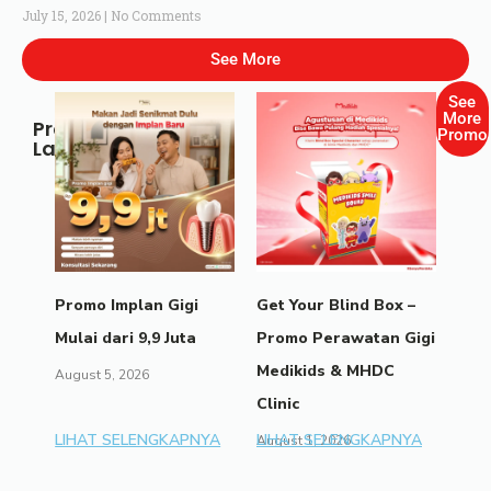
July 15, 2026
No Comments
See More
See
More
Promo
Promo
Lainnya
Promo Implan Gigi
Get Your Blind Box –
Mulai dari 9,9 Juta
Promo Perawatan Gigi
Medikids & MHDC
August 5, 2026
Clinic
LIHAT SELENGKAPNYA
LIHAT SELENGKAPNYA
August 1, 2026