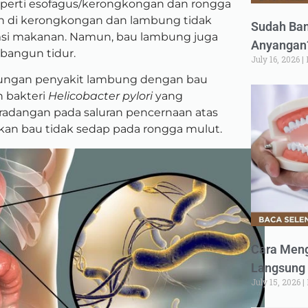
perti esofagus/kerongkongan dan rongga
n di kerongkongan dan lambung tidak
Sudah Ban
si makanan. Namun, bau lambung juga
Anyangan?
bangun tidur.
July 16, 2026
bungan penyakit lambung dengan bau
n bakteri
Helicobacter pylori
yang
adangan pada saluran pencernaan atas
kan bau tidak sedap pada rongga mulut.
Cara Meng
Langsung 
July 15, 2026