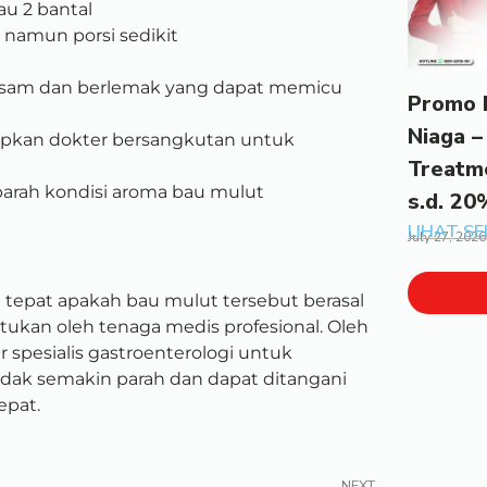
au 2 bantal
 namun porsi sedikit
sam dan berlemak yang dapat memicu
Promo 
Niaga –
epkan dokter bersangkutan untuk
Treatm
rah kondisi aroma bau mulut
s.d. 20
LIHAT S
July 27, 2026
g tepat apakah bau mulut tersebut berasal
tukan oleh tenaga medis profesional. Oleh
 spesialis gastroenterologi untuk
idak semakin parah dan dapat ditangani
epat.
NEXT