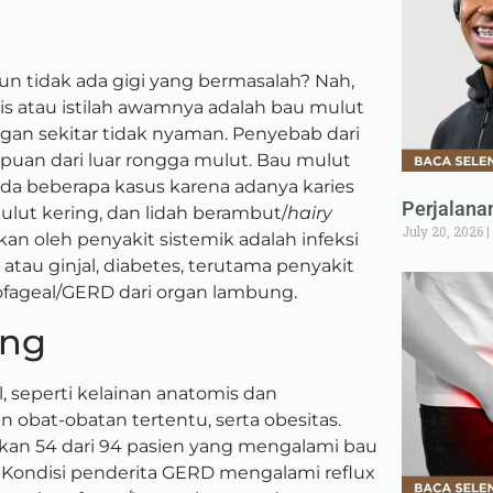
n tidak ada gigi yang bermasalah? Nah,
sis atau istilah awamnya adalah bau mulut
gan sekitar tidak nyaman. Penyebab dari
puan dari luar rongga mulut. Bau mulut
da beberapa kasus karena adanya karies
Perjalana
mulut kering, dan lidah berambut/
hairy
July 20, 2026
an oleh penyakit sistemik adalah infeksi
i atau ginjal, diabetes, terutama penyakit
sofageal/GERD dari organ lambung.
ung
l, seperti kelainan anatomis dan
an obat-obatan tertentu, serta obesitas.
an 54 dari 94 pasien yang mengalami bau
.
Kondisi penderita GERD mengalami reflux