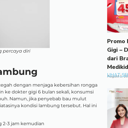
Promo 
Gigi – 
percaya diri
dari Br
Mediki
lambung
LIHAT S
August 1, 2
icegah dengan menjaga kebersihan rongga
in ke dokter gigi 6 bulan sekali, konsumsi
ubuh. Namun, jika penyebab bau mulut
tasinya kondisi lambung tersebut. Hal ini
ng 2-3 jam kemudian