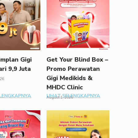
mplan Gigi
Get Your Blind Box –
ari 9,9 Juta
Promo Perawatan
Gigi Medikids &
026
MHDC Clinic
ELENGKAPNYA
LIHAT SELENGKAPNYA
August 1, 2026