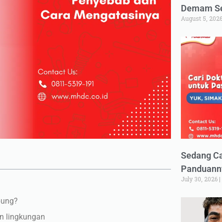
Demam Set
August 5, 202
Sedang Ca
Panduann
July 30, 2026
bung?
n lingkungan