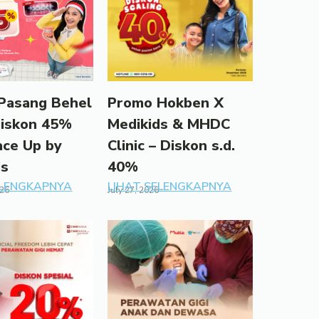
Pasang Behel
Promo Hokben X
Diskon 45%
Medikids & MHDC
ace Up by
Clinic – Diskon s.d.
ds
40%
ELENGKAPNYA
LIHAT SELENGKAPNYA
026
July 27, 2026