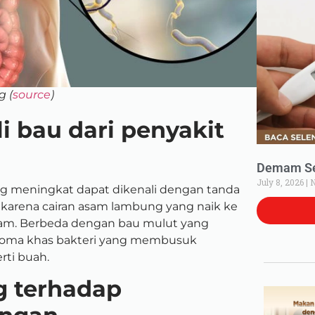
g (
source
)
 bau dari penyakit
Demam Set
July 8, 2026
N
g meningkat dapat dikenali dengan tanda
n karena cairan asam lambung yang naik
ke
sam. Berbeda dengan bau mulut yang
aroma khas bakteri yang membusuk
rti buah.
 terhadap