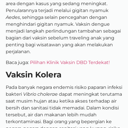
area dengan kasus yang sedang meningkat.
Penularannya terjadi melalui gigitan nyamuk
Aedes
, sehingga selain pencegahan dengan
menghindari gigitan nyamuk. Vaksin dengue
menjadi langkah perlindungan tambahan sebagai
bagian dari vaksin sebelum traveling anak yang
penting bagi wisatawan yang akan melakukan
perjalanan.
Baca juga:
Pilihan Klinik Vaksin DBD Terdekat!
Vaksin Kolera
Pada banyak negara endemis risiko paparan infeksi
bakteri
Vibrio cholerae
dapat meningkat terutama
saat musim hujan atau ketika akses terhadap air
bersih dan sanitasi tidak memadai. Dalam kondisi
tersebut, air dan makanan lebih mudah
terkontaminasi. Bagi orang yang bepergian ke