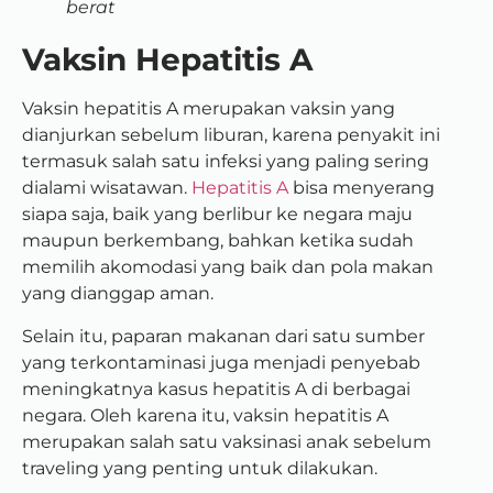
berat
Vaksin Hepatitis A
Vaksin hepatitis A merupakan vaksin yang
dianjurkan sebelum liburan, karena penyakit ini
termasuk salah satu infeksi yang paling sering
dialami wisatawan.
Hepatitis A
bisa menyerang
siapa saja, baik yang berlibur ke negara maju
maupun berkembang, bahkan ketika sudah
memilih akomodasi yang baik dan pola makan
yang dianggap aman.
Selain itu, paparan makanan dari satu sumber
yang terkontaminasi juga menjadi penyebab
meningkatnya kasus hepatitis A di berbagai
negara. Oleh karena itu, vaksin hepatitis A
merupakan salah satu vaksinasi anak sebelum
traveling yang penting untuk dilakukan.