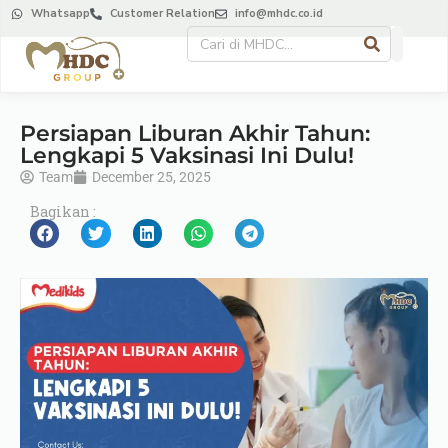
Whatsapp
Customer Relation
info@mhdc.co.id
Persiapan Liburan Akhir Tahun:
Lengkapi 5 Vaksinasi Ini Dulu!
Team
December 25, 2025
Bagikan :