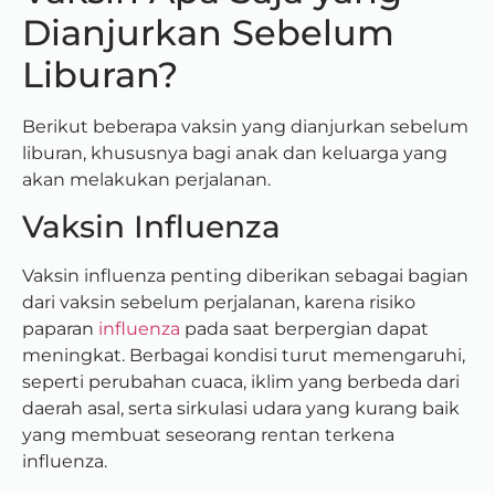
Dianjurkan Sebelum
Liburan?
Berikut beberapa vaksin yang dianjurkan sebelum
liburan, khususnya bagi anak dan keluarga yang
akan melakukan perjalanan.
Vaksin Influenza
Vaksin influenza penting diberikan sebagai bagian
dari vaksin sebelum perjalanan, karena risiko
paparan
influenza
pada saat berpergian dapat
meningkat. Berbagai kondisi turut memengaruhi,
seperti perubahan cuaca, iklim yang berbeda dari
daerah asal, serta sirkulasi udara yang kurang baik
yang membuat seseorang rentan terkena
influenza.