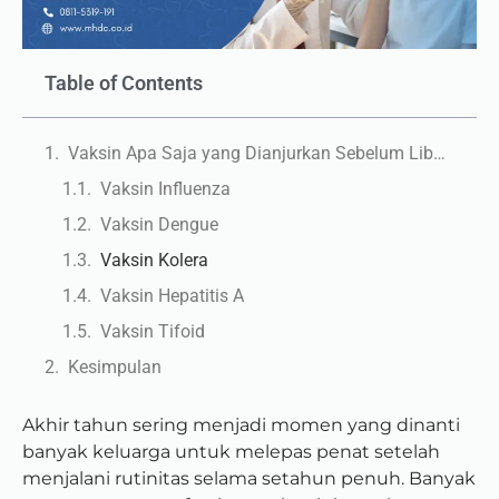
Table of Contents
Vaksin Apa Saja yang Dianjurkan Sebelum Liburan?
Vaksin Influenza
Vaksin Dengue
Vaksin Kolera
Vaksin Hepatitis A
Vaksin Tifoid
Kesimpulan
Akhir tahun sering menjadi momen yang dinanti
banyak keluarga untuk melepas penat setelah
menjalani rutinitas selama setahun penuh. Banyak