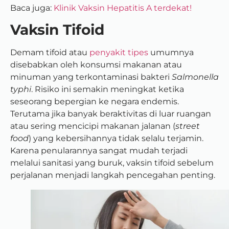
Baca juga:
Klinik Vaksin Hepatitis A terdekat!
Vaksin Tifoid
Demam tifoid atau
penyakit tipes
umumnya
disebabkan oleh konsumsi makanan atau
minuman yang terkontaminasi bakteri
Salmonella
typhi
. Risiko ini semakin meningkat ketika
seseorang bepergian ke negara endemis.
Terutama jika banyak beraktivitas di luar ruangan
atau sering mencicipi makanan jalanan (
street
food
) yang kebersihannya tidak selalu terjamin.
Karena penularannya sangat mudah terjadi
melalui sanitasi yang buruk, vaksin tifoid sebelum
perjalanan menjadi langkah pencegahan penting.