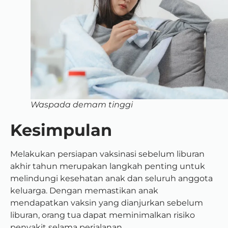
Waspada demam tinggi
Kesimpulan
Melakukan persiapan vaksinasi sebelum liburan
akhir tahun merupakan langkah penting untuk
melindungi kesehatan anak dan seluruh anggota
keluarga. Dengan memastikan anak
mendapatkan vaksin yang dianjurkan sebelum
liburan, orang tua dapat meminimalkan risiko
penyakit selama perjalanan.