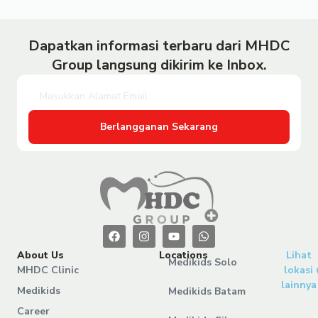
Dapatkan informasi terbaru dari MHDC
Group langsung dikirim ke Inbox.
Berlangganan Sekarang
About Us
Locations
Lihat
Medikids Solo
MHDC Clinic
lokasi
lainnya
Medikids
Medikids Batam
Career