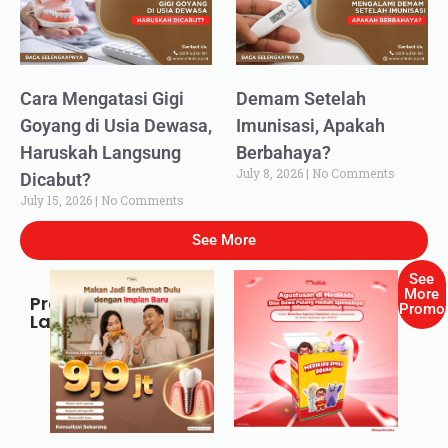
Cara Mengatasi Gigi
Demam Setelah
Goyang di Usia Dewasa,
Imunisasi, Apakah
Haruskah Langsung
Berbahaya?
July 8, 2026
No Comments
Dicabut?
July 15, 2026
No Comments
See More
See
More
Promo
Promo
Lainnya