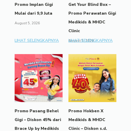
Promo Implan Gigi
Get Your Blind Box –
Mulai dari 9,9 Juta
Promo Perawatan Gigi
Medikids & MHDC
August 5, 2026
Clinic
LIHAT SELENGKAPNYA
LIHAT SELENGKAPNYA
August 1, 2026
Promo Pasang Behel
Promo Hokben X
Gigi – Diskon 45% dari
Medikids & MHDC
Brace Up by Medikids
Clinic – Diskon s.d.