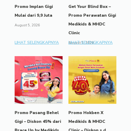
Promo Implan Gigi
Get Your Blind Box –
Mulai dari 9,9 Juta
Promo Perawatan Gigi
Medikids & MHDC
August 5, 2026
Clinic
LIHAT SELENGKAPNYA
LIHAT SELENGKAPNYA
August 1, 2026
Promo Pasang Behel
Promo Hokben X
Gigi – Diskon 45% dari
Medikids & MHDC
Brace Up by Medikids
Clinic – Diskon s.d.