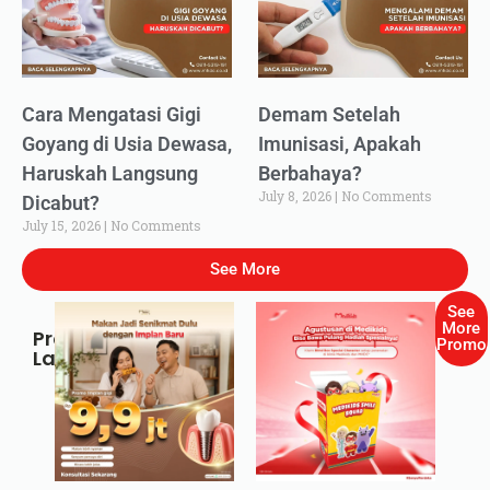
Cara Mengatasi Gigi
Demam Setelah
Goyang di Usia Dewasa,
Imunisasi, Apakah
Haruskah Langsung
Berbahaya?
July 8, 2026
No Comments
Dicabut?
July 15, 2026
No Comments
See More
See
More
Promo
Promo
Lainnya