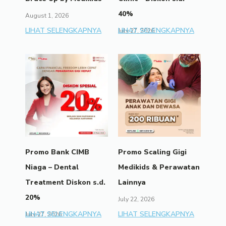
40%
August 1, 2026
LIHAT SELENGKAPNYA
LIHAT SELENGKAPNYA
July 27, 2026
Promo Bank CIMB
Promo Scaling Gigi
Niaga – Dental
Medikids & Perawatan
Treatment Diskon s.d.
Lainnya
20%
July 22, 2026
LIHAT SELENGKAPNYA
LIHAT SELENGKAPNYA
July 27, 2026