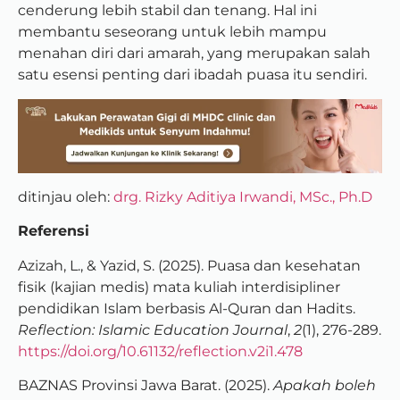
cenderung lebih stabil dan tenang. Hal ini
membantu seseorang untuk lebih mampu
menahan diri dari amarah, yang merupakan salah
satu esensi penting dari ibadah puasa itu sendiri.
ditinjau oleh:
drg. Rizky Aditiya Irwandi, MSc., Ph.D
Referensi
Azizah, L., & Yazid, S. (2025). Puasa dan kesehatan
fisik (kajian medis) mata kuliah interdisipliner
pendidikan Islam berbasis Al-Quran dan Hadits.
Reflection: Islamic Education Journal
,
2
(1), 276-289.
https://doi.org/10.61132/reflection.v2i1.478
BAZNAS Provinsi Jawa Barat. (2025).
Apakah boleh