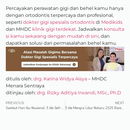
Percayakan perawatan gigi dan behel kamu hanya
dengan ortodontis terpercaya dan profesional,
seperti
dokter gigi spesialis ortodontis
di
Medikids
dan MHDC
klinik gigi terdekat
. Jadwalkan
konsulta
si kamu sekarang dengan mudah di sini
, dan
dapatkan solusi dari permasalahan behel kamu.
ditulis oleh:
drg. Karina Widya Aisya
– MHDC
Menara Sentraya
ditinjau oleh:
drg. Rizky Aditiya Irwandi, MSc., Ph.D
PREVIOUS
NEXT
Sambut Hari Ibu Nasional, 5 Ide Self-Care Agar Moms Sehat & Bahagia
5 Ide Mengisi Libur Nataru 2025 Bareng Keluarga