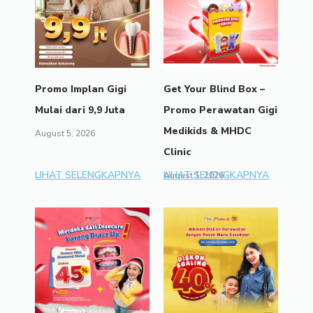
Promo Implan Gigi
Get Your Blind Box –
Mulai dari 9,9 Juta
Promo Perawatan Gigi
Medikids & MHDC
August 5, 2026
Clinic
LIHAT SELENGKAPNYA
LIHAT SELENGKAPNYA
August 1, 2026