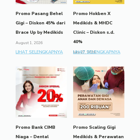
Promo Pasang Behel
Promo Hokben X
Gigi – Diskon 45% dari
Medikids & MHDC
Brace Up by Medikids
Clinic – Diskon s.d.
40%
August 1, 2026
LIHAT SELENGKAPNYA
LIHAT SELENGKAPNYA
July 27, 2026
Promo Bank CIMB
Promo Scaling Gigi
Niaga – Dental
Medikids & Perawatan