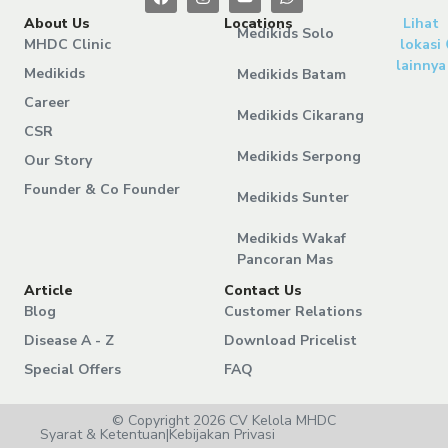
About Us
Locations
Lihat
Medikids Solo
MHDC Clinic
lokasi
lainnya
Medikids
Medikids Batam
Career
Medikids Cikarang
CSR
Medikids Serpong
Our Story
Founder & Co Founder
Medikids Sunter
Medikids Wakaf
Pancoran Mas
Article
Contact Us
Blog
Customer Relations
Disease A - Z
Download Pricelist
Special Offers
FAQ
© Copyright 2026 CV Kelola MHDC
Syarat & Ketentuan
|
Kebijakan Privasi