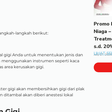
Promo 
Niaga –
angkah-langkah berikut:
Treatm
s.d. 20
LIHAT S
al gigi Anda untuk menentukan jenis dan
July 27, 2026
n menggunakan instrumen seperti kaca
as area kerusakan gigi.
ter gigi akan membersihkan gigi dari plak
n ditambal akan diberi anestesi lokal
 Gigi