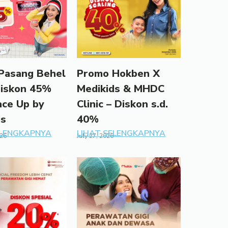
Pasang Behel
Promo Hokben X
Diskon 45%
Medikids & MHDC
ace Up by
Clinic – Diskon s.d.
ds
40%
ELENGKAPNYA
LIHAT SELENGKAPNYA
026
July 27, 2026