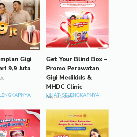
mplan Gigi
Get Your Blind Box –
ari 9,9 Juta
Promo Perawatan
Gigi Medikids &
026
MHDC Clinic
ELENGKAPNYA
LIHAT SELENGKAPNYA
August 1, 2026