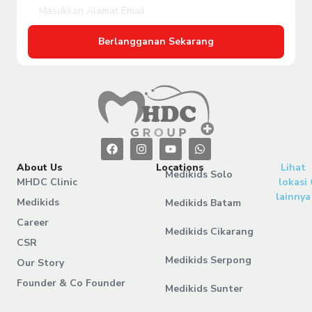
Berlangganan Sekarang
About Us
Locations
Lihat
Medikids Solo
MHDC Clinic
lokasi
lainnya
Medikids
Medikids Batam
Career
Medikids Cikarang
CSR
Medikids Serpong
Our Story
Founder & Co Founder
Medikids Sunter