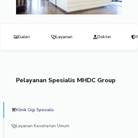
Galeri
Layanan
Dokter
A
Pelayanan Spesialis MHDC Group
Klinik Gigi Spesialis
Layanan Kesehatan Umum