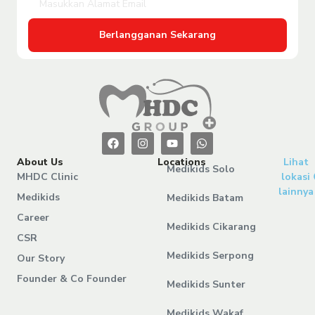
Berlangganan Sekarang
About Us
Locations
Lihat
Medikids Solo
MHDC Clinic
lokasi
lainnya
Medikids
Medikids Batam
Career
Medikids Cikarang
CSR
Medikids Serpong
Our Story
Founder & Co Founder
Medikids Sunter
Medikids Wakaf