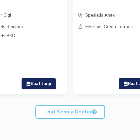
r Gigi
Spesialis Anak
ids Rempoa,
Medikids Green Terrace,
ids BSD
Buat Janji
Buat 
Lihat Semua Dokter