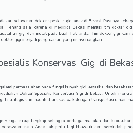
diakan pelayanan dokter spesialis gigi anak di Bekasi. Pastinya seb
a. Tenang saja, karena di Medikids Bekasi memiliki tim dokter gi
salahan gigi dan mulut pada buah hati anda. Tim dokter gigi kami
 dokter gigi menjadi pengalaman yang menyenangkan.
esialis Konservasi Gigi di Bekas
alami permasalahan pada fungsi kunyah gigi, estetika, dan kesehatan
yediakan Dokter Spesialis Konservasi Gigi di Bekasi. Untuk menuj
angat strategis dan mudah dijangkau baik dengan transportasi umum ma
 pun juga cukup lengkap sehingga berbagai masalah dan kebutuhan me
 perawatan rutin Anda tak perlu lagi khawatir dan berpindah-pind