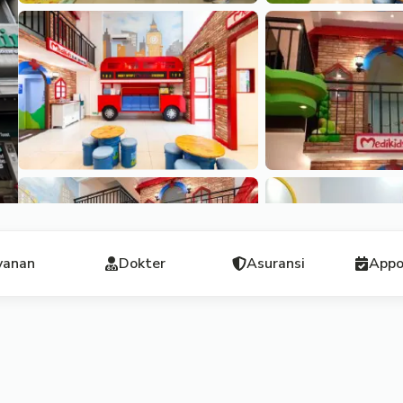
yanan
Dokter
Asuransi
Appo