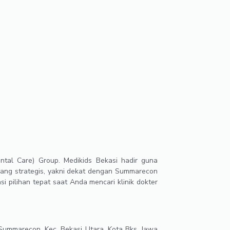
ntal Care) Group. Medikids Bekasi hadir guna
 yang strategis, yakni dekat dengan Summarecon
si pilihan tepat saat Anda mencari klinik dokter
Summarecon, Kec. Bekasi Utara, Kota Bks, Jawa