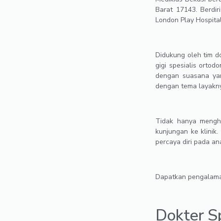
Barat 17143. Berdi
London Play Hospita
Didukung oleh tim dok
gigi spesialis orto
dengan suasana y
dengan tema layaknya
Tidak hanya mengha
kunjungan ke klinik
percaya diri pada a
Dapatkan pengalaman
Dokter Sp