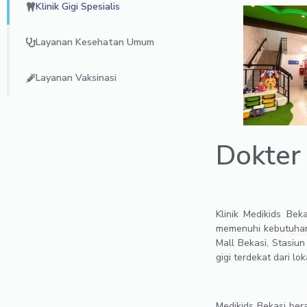
Klinik Gigi Spesialis
Layanan Kesehatan Umum
Layanan Vaksinasi
Dokter 
Klinik Medikids Be
memenuhi kebutuhan 
Mall Bekasi, Stasiun
gigi terdekat dari lo
Medikids Bekasi ber