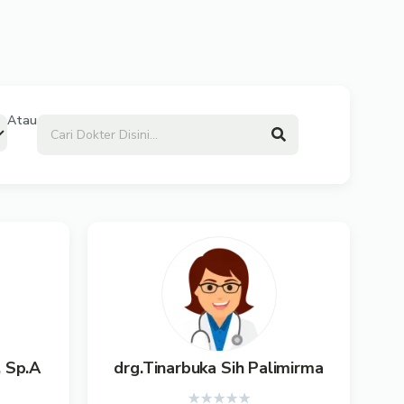
Atau
, Sp.A
drg.Tinarbuka Sih Palimirma
★
★
★
★
★