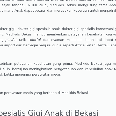
ri sejak tanggal 07 Juli 2019, Medikids Bekasi mengusung tema
Aro
l dimana Anak dapat belajar dan merasakan keseruan untuk menjadi dok
ter gigi , dokter gigi spesialis anak, dokter gigi spesialis konservasi g
donti, Medikids Bekasi mampu memberikan pelayanan kesehatan gigi ya
ang
playful
, unik,
colorful,
dan nyaman. Anda dan buah hati dapat m
 airport dari berbagai penjuru dunia seperti Africa Safari Dental, Ja
dirkan pelayanan kesehatan yang prima, Medikids Bekasi juga m
. Hal ini bertujuan meningkatkan pengetahuan dan kepedulian anak
nak ketika menerima perawatan medis.
 perawatan medis yang berbeda di Medikids Bekasi!
esialis Gigi Anak di Bekasi