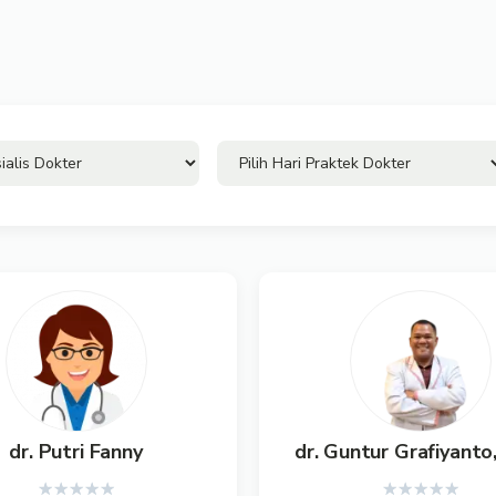
dr. Putri Fanny
dr. Guntur Grafiyanto
★
★
★
★
★
★
★
★
★
★