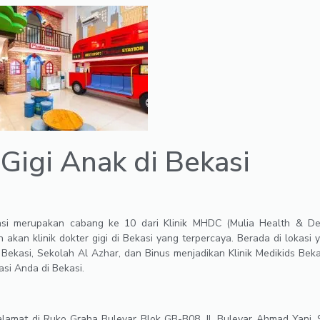
Gigi Anak di Bekasi
kasi merupakan cabang ke 10 dari Klinik MHDC (Mulia Health & De
akan klinik dokter gigi di Bekasi yang terpercaya. Berada di lokasi
 Bekasi, Sekolah Al Azhar, dan Binus menjadikan Klinik Medikids Beka
kasi Anda di Bekasi.
alamat di Ruko Graha Bulevar Blok GB-B08, Jl. Bulevar Ahmad Yani, 