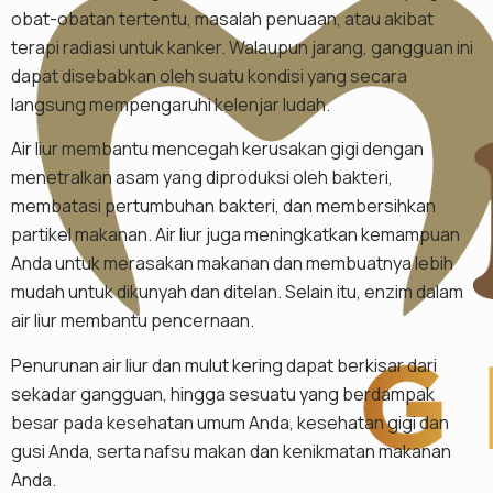
obat-obatan tertentu, masalah penuaan, atau akibat
terapi radiasi untuk kanker. Walaupun jarang, gangguan ini
dapat disebabkan oleh suatu kondisi yang secara
langsung mempengaruhi kelenjar ludah.
Air liur membantu mencegah kerusakan gigi dengan
menetralkan asam yang diproduksi oleh bakteri,
membatasi pertumbuhan bakteri, dan membersihkan
partikel makanan. Air liur juga meningkatkan kemampuan
Anda untuk merasakan makanan dan membuatnya lebih
mudah untuk dikunyah dan ditelan. Selain itu, enzim dalam
air liur membantu pencernaan.
Penurunan air liur dan mulut kering dapat berkisar dari
sekadar gangguan, hingga sesuatu yang berdampak
besar pada kesehatan umum Anda, kesehatan gigi dan
gusi Anda, serta nafsu makan dan kenikmatan makanan
Anda.