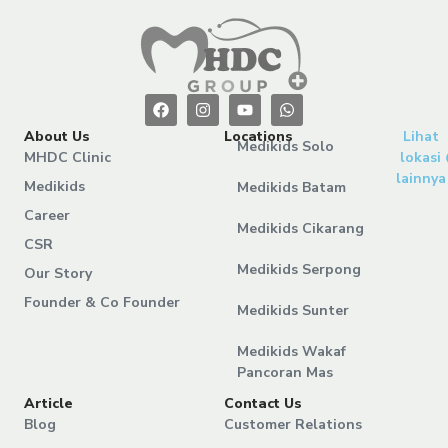
About Us
Locations
Lihat
Medikids Solo
MHDC Clinic
lokasi
lainnya
Medikids
Medikids Batam
Career
Medikids Cikarang
CSR
Medikids Serpong
Our Story
Founder & Co Founder
Medikids Sunter
Medikids Wakaf
Pancoran Mas
Article
Contact Us
Blog
Customer Relations