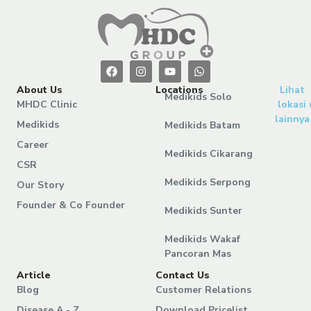
About Us
Locations
Lihat
Medikids Solo
MHDC Clinic
lokasi
lainnya
Medikids
Medikids Batam
Career
Medikids Cikarang
CSR
Medikids Serpong
Our Story
Founder & Co Founder
Medikids Sunter
Medikids Wakaf
Pancoran Mas
Article
Contact Us
Blog
Customer Relations
Disease A - Z
Download Pricelist