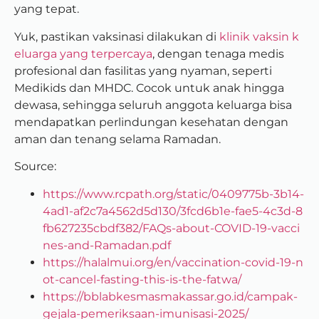
yang tepat.
Yuk, pastikan vaksinasi dilakukan di
klinik vaksin k
eluarga yang terpercaya
, dengan tenaga medis
profesional dan fasilitas yang nyaman, seperti
Medikids dan MHDC. Cocok untuk anak hingga
dewasa, sehingga seluruh anggota keluarga bisa
mendapatkan perlindungan kesehatan dengan
aman dan tenang selama Ramadan.
Source:
https://www.rcpath.org/static/0409775b-3b14-
4ad1-af2c7a4562d5d130/3fcd6b1e-fae5-4c3d-8
fb627235cbdf382/FAQs-about-COVID-19-vacci
nes-and-Ramadan.pdf
https://halalmui.org/en/vaccination-covid-19-n
ot-cancel-fasting-this-is-the-fatwa/
https://bblabkesmasmakassar.go.id/campak-
gejala-pemeriksaan-imunisasi-2025/