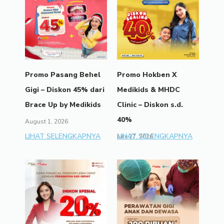
Promo Pasang Behel
Promo Hokben X
Gigi – Diskon 45% dari
Medikids & MHDC
Brace Up by Medikids
Clinic – Diskon s.d.
40%
August 1, 2026
LIHAT SELENGKAPNYA
LIHAT SELENGKAPNYA
July 27, 2026