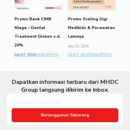
Promo Bank CIMB
Promo Scaling Gigi
Niaga – Dental
Medikids & Perawatan
Treatment Diskon s.d.
Lainnya
20%
July 22, 2026
LIHAT SELENGKAPNYA
LIHAT SELENGKAPNYA
July 27, 2026
Dapatkan informasi terbaru dari MHDC
Group langsung dikirim ke Inbox.
Berlangganan Sekarang