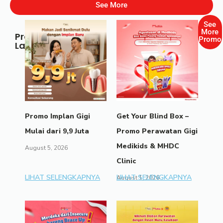
See More
See
More
Promo
Promo
Lainnya
Promo Implan Gigi
Get Your Blind Box –
Mulai dari 9,9 Juta
Promo Perawatan Gigi
Medikids & MHDC
August 5, 2026
Clinic
LIHAT SELENGKAPNYA
LIHAT SELENGKAPNYA
August 1, 2026