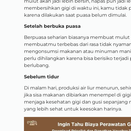
mulut akan jadi lebih bersih, napas pun jadi 
membersihkan gigi di waktu ini, kamu tidak pe
karena dilakukan saat puasa belum dimulai.
Setelah berbuka puasa
Berpuasa seharian biasanya membuat mulut leb
membuatmu terbebas dari rasa tidak nyaman in
mengonsumsi makanan atau minuman manis s
perlu dihilangkan karena bisa berisiko terjad
berlubang.
Sebelum tidur
Di malam hari, produksi air liur menurun, s
jika sisa makanan dibiarkan menempel di gig
menjaga kesehatan gigi dan gusi sepanjang
yang lebih sehat untuk keesokan harinya.