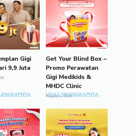
mplan Gigi
Get Your Blind Box –
ari 9,9 Juta
Promo Perawatan
Gigi Medikids &
026
MHDC Clinic
ELENGKAPNYA
LIHAT SELENGKAPNYA
August 1, 2026