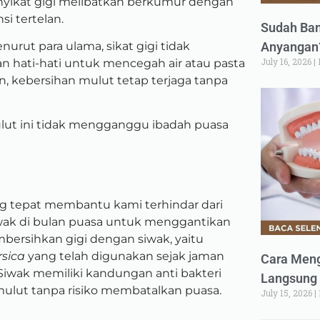
enyikat gigi melibatkan berkumur dengan
i tertelan.
Sudah Ban
enurut para ulama, sikat gigi tidak
Anyangan?
July 16, 2026
n hati-hati untuk mencegah air atau pasta
, kebersihan mulut tetap terjaga tanpa
lut ini tidak mengganggu ibadah puasa
g tepat membantu kami terhindar dari
rsiwak di bulan puasa untuk menggantikan
bersihkan gigi dengan siwak, yaitu
rsica
yang telah digunakan sejak jaman
Cara Meng
Siwak memiliki kandungan anti bakteri
Langsung 
lut tanpa risiko membatalkan puasa.
July 15, 2026