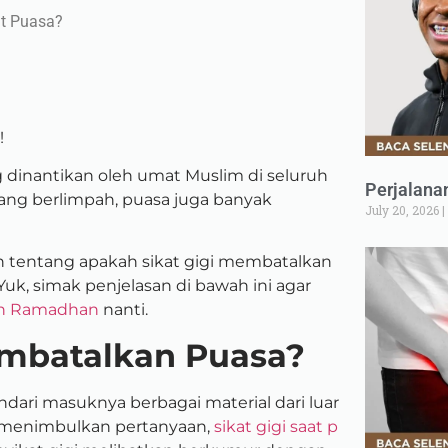
at Puasa?
!
dinantikan oleh umat Muslim di seluruh
Perjalana
yang berlimpah, puasa juga banyak
July 20, 2026
an tentang apakah sikat gigi membatalkan
Yuk, simak penjelasan di bawah ini agar
n Ramadhan
nanti.
embatalkan Puasa?
dari masuknya berbagai material dari luar
i menimbulkan pertanyaan,
sikat gigi saat p