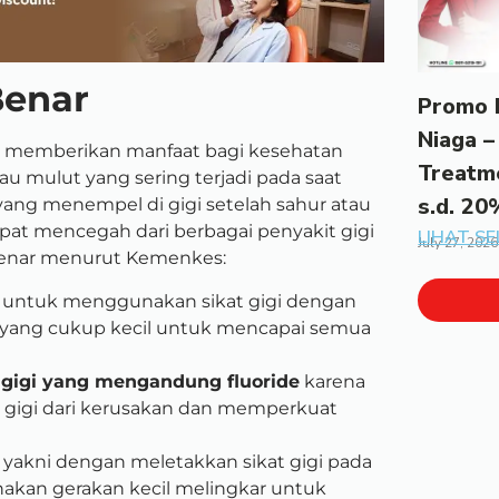
Benar
Promo 
Niaga –
at memberikan manfaat bagi kesehatan
Treatm
mulut yang sering terjadi pada saat
s.d. 20
ang menempel di gigi setelah sahur atau
pat mencegah dari berbagai penyakit gigi
LIHAT S
July 27, 2026
 benar menurut Kemenkes:
 untuk menggunakan sikat gigi dengan
t yang cukup kecil untuk mencapai semua
gigi yang mengandung fluoride
karena
gigi dari kerusakan dan memperkuat
yakni dengan meletakkan sikat gigi pada
unakan gerakan kecil melingkar untuk