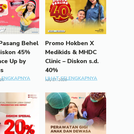
Pasang Behel
Promo Hokben X
Diskon 45%
Medikids & MHDC
ace Up by
Clinic – Diskon s.d.
ds
40%
ELENGKAPNYA
LIHAT SELENGKAPNYA
026
July 27, 2026