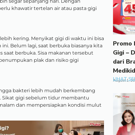
lebih segar sepanjang hari. Dengan
rlu khawatir tertelan air atau pasta gigi
ih kering. Menyikat gigi di waktu ini bisa
Promo 
i. Belum lagi, saat berbuka biasanya kita
Gigi – 
aat berbuka. Sisa makanan tersebut
i penumpukan plak dan risiko gigi
dari Br
Mediki
LIHAT S
August 1, 2
ehingga bakteri lebih mudah berkembang
i. Sikat gigi sebelum tidur membantu
 malam dan mempersiapkan kondisi mulut