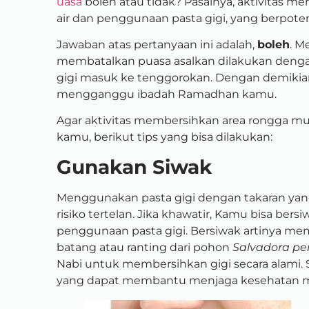
uasa
boleh atau tidak?
Pasalnya, aktivitas m
air dan penggunaan pasta gigi, yang berpotens
Jawaban atas pertanyaan ini adalah,
boleh
. M
membatalkan puasa
asalkan dilakukan denga
gigi masuk ke tenggorokan.
Dengan demikian
mengganggu ibadah Ramadhan kamu.
Agar aktivitas membersihkan area rongga mu
kamu, berikut tips yang bisa dilakukan:
Gunakan Siwak
Menggunakan pasta gigi dengan takaran yan
risiko tertelan. Jika khawatir, Kamu bisa be
penggunaan pasta gigi. Bersiwak artinya mem
batang atau ranting dari pohon
Salvadora pe
Nabi untuk membersihkan gigi secara alami. 
yang dapat membantu menjaga kesehatan mu