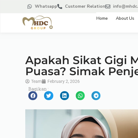
Whatsapp
Customer Relation
info@mhdc.
Home
About Us
Apakah Sikat Gigi
Puasa? Simak Penj
Team
February 2, 2026
Bagikan :