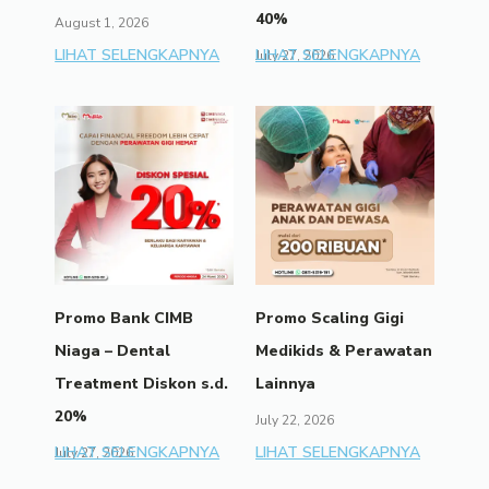
40%
August 1, 2026
LIHAT SELENGKAPNYA
LIHAT SELENGKAPNYA
July 27, 2026
Promo Bank CIMB
Promo Scaling Gigi
Niaga – Dental
Medikids & Perawatan
Treatment Diskon s.d.
Lainnya
20%
July 22, 2026
LIHAT SELENGKAPNYA
LIHAT SELENGKAPNYA
July 27, 2026