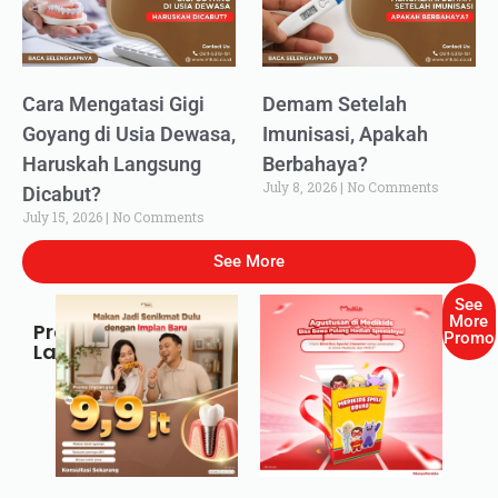
Cara Mengatasi Gigi
Demam Setelah
Goyang di Usia Dewasa,
Imunisasi, Apakah
Haruskah Langsung
Berbahaya?
July 8, 2026
No Comments
Dicabut?
July 15, 2026
No Comments
See More
See
More
Promo
Promo
Lainnya