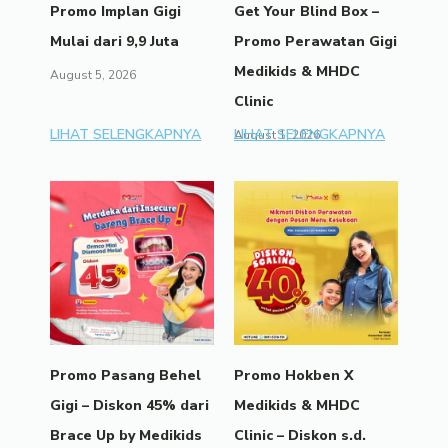
Promo Implan Gigi
Get Your Blind Box –
Mulai dari 9,9 Juta
Promo Perawatan Gigi
Medikids & MHDC
August 5, 2026
Clinic
LIHAT SELENGKAPNYA
LIHAT SELENGKAPNYA
August 1, 2026
Promo Pasang Behel
Promo Hokben X
Gigi – Diskon 45% dari
Medikids & MHDC
Brace Up by Medikids
Clinic – Diskon s.d.