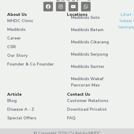
About Us
Locations
Lihat
Medikids Solo
MHDC Clinic
lokasi
lainnya
Medikids
Medikids Batam
Career
Medikids Cikarang
CSR
Medikids Serpong
Our Story
Founder & Co Founder
Medikids Sunter
Medikids Wakaf
Pancoran Mas
Article
Contact Us
Blog
Customer Relations
Disease A - Z
Download Pricelist
Special Offers
FAQ
© Copyright 2026 CV Kelola MHDC