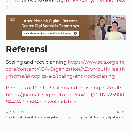
artikel direview oleh:
drg. Rizky Aditiya Irwandi, M.S
c
Referensi
Scaling and root planning
https://www.ada.org/site
core/content/ADA-Organization/ADA/MouthHealth
y/home/all-topics-a-z/scaling-and-root-planing
Benefits of Dental Scaling and Polishing in Adults
https://journals.sagepub.com/doi/pdf/10.1177/23800
844241271684?download=true
PREVIOUS
NEXT
Gigi Busuk: Kenali Cara Mengatasinya Sebelum Terlambat!
Cabut Gigi Sekali Banyak, Apakah Boleh?