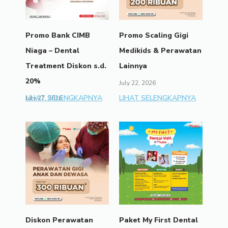
Promo Bank CIMB
Promo Scaling Gigi
Niaga – Dental
Medikids & Perawatan
Treatment Diskon s.d.
Lainnya
20%
July 22, 2026
LIHAT SELENGKAPNYA
LIHAT SELENGKAPNYA
July 27, 2026
Diskon Perawatan
Paket My First Dental