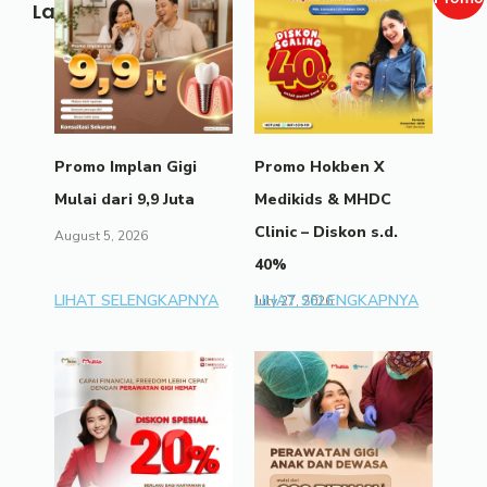
Lainnya
Promo Implan Gigi
Promo Hokben X
Mulai dari 9,9 Juta
Medikids & MHDC
Clinic – Diskon s.d.
August 5, 2026
40%
LIHAT SELENGKAPNYA
LIHAT SELENGKAPNYA
July 27, 2026