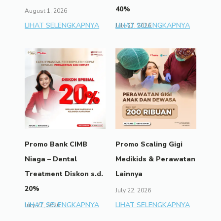
40%
August 1, 2026
LIHAT SELENGKAPNYA
LIHAT SELENGKAPNYA
July 27, 2026
Promo Bank CIMB
Promo Scaling Gigi
Niaga – Dental
Medikids & Perawatan
Treatment Diskon s.d.
Lainnya
20%
July 22, 2026
LIHAT SELENGKAPNYA
LIHAT SELENGKAPNYA
July 27, 2026