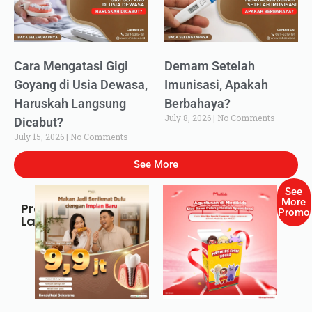
Cara Mengatasi Gigi
Demam Setelah
Goyang di Usia Dewasa,
Imunisasi, Apakah
Haruskah Langsung
Berbahaya?
July 8, 2026
No Comments
Dicabut?
July 15, 2026
No Comments
See More
See
More
Promo
Promo
Lainnya