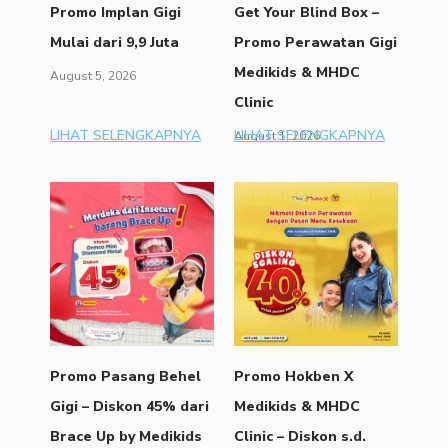
Promo Implan Gigi
Get Your Blind Box –
Mulai dari 9,9 Juta
Promo Perawatan Gigi
Medikids & MHDC
August 5, 2026
Clinic
LIHAT SELENGKAPNYA
LIHAT SELENGKAPNYA
August 1, 2026
Promo Pasang Behel
Promo Hokben X
Gigi – Diskon 45% dari
Medikids & MHDC
Brace Up by Medikids
Clinic – Diskon s.d.