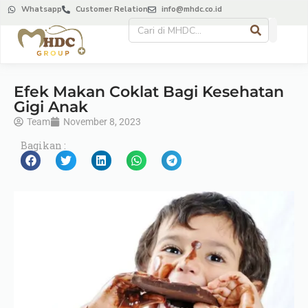
Whatsapp
Customer Relation
info@mhdc.co.id
Efek Makan Coklat Bagi Kesehatan
Gigi Anak
Team
November 8, 2023
Bagikan :