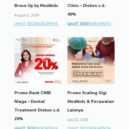
Brace Up by Medikids
Clinic – Diskon s.d.
40%
August 1, 2026
LIHAT SELENGKAPNYA
LIHAT SELENGKAPNYA
July 27, 2026
Promo Bank CIMB
Promo Scaling Gigi
Niaga – Dental
Medikids & Perawatan
Treatment Diskon s.d.
Lainnya
20%
July 22, 2026
LIHAT SELENGKAPNYA
LIHAT SELENGKAPNYA
July 27, 2026