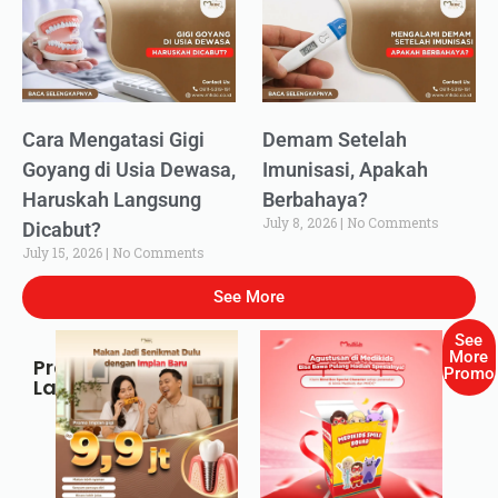
Cara Mengatasi Gigi
Demam Setelah
Goyang di Usia Dewasa,
Imunisasi, Apakah
Haruskah Langsung
Berbahaya?
July 8, 2026
No Comments
Dicabut?
July 15, 2026
No Comments
See More
See
More
Promo
Promo
Lainnya