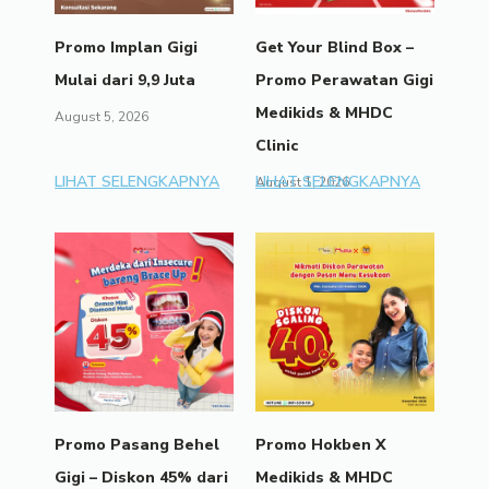
Promo Implan Gigi
Get Your Blind Box –
Mulai dari 9,9 Juta
Promo Perawatan Gigi
Medikids & MHDC
August 5, 2026
Clinic
LIHAT SELENGKAPNYA
LIHAT SELENGKAPNYA
August 1, 2026
Promo Pasang Behel
Promo Hokben X
Gigi – Diskon 45% dari
Medikids & MHDC