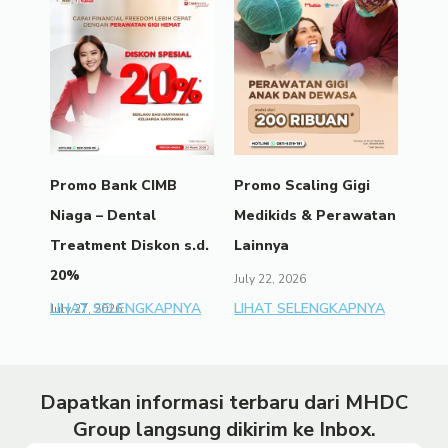
Promo Bank CIMB
Promo Scaling Gigi
Niaga – Dental
Medikids & Perawatan
Treatment Diskon s.d.
Lainnya
20%
July 22, 2026
LIHAT SELENGKAPNYA
LIHAT SELENGKAPNYA
July 27, 2026
Dapatkan informasi terbaru dari MHDC
Group langsung dikirim ke Inbox.