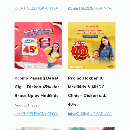
LIHAT SELENGKAPNYA
LIHAT SELENGKAPNYA
August 1, 2026
Promo Pasang Behel
Promo Hokben X
Gigi – Diskon 45% dari
Medikids & MHDC
Brace Up by Medikids
Clinic – Diskon s.d.
40%
August 1, 2026
LIHAT SELENGKAPNYA
LIHAT SELENGKAPNYA
July 27, 2026