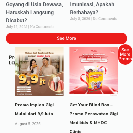
Goyang di Usia Dewasa,
Imunisasi, Apakah
Haruskah Langsung
Berbahaya?
July 8, 2026
No Comments
Dicabut?
July 15, 2026
No Comments
See More
See
More
Promo
Promo
Lainnya
Promo Implan Gigi
Get Your Blind Box –
Mulai dari 9,9 Juta
Promo Perawatan Gigi
Medikids & MHDC
August 5, 2026
Clinic