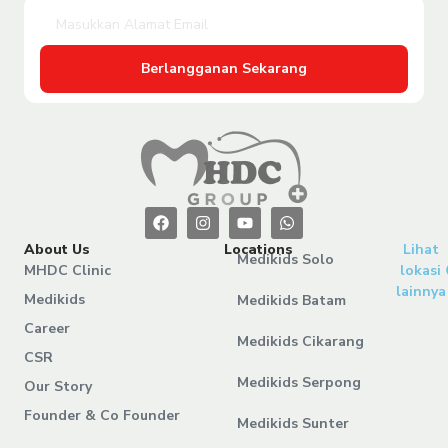
Berlangganan Sekarang
About Us
Locations
Lihat
Medikids Solo
MHDC Clinic
lokasi
lainnya
Medikids
Medikids Batam
Career
Medikids Cikarang
CSR
Medikids Serpong
Our Story
Founder & Co Founder
Medikids Sunter