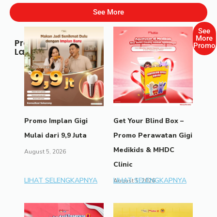
See More
See
More
Promo
Promo
Lainnya
Promo Implan Gigi
Get Your Blind Box –
Mulai dari 9,9 Juta
Promo Perawatan Gigi
Medikids & MHDC
August 5, 2026
Clinic
LIHAT SELENGKAPNYA
LIHAT SELENGKAPNYA
August 1, 2026