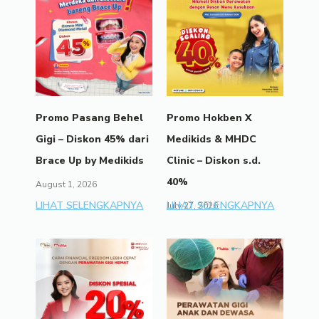
Promo Pasang Behel
Promo Hokben X
Gigi – Diskon 45% dari
Medikids & MHDC
Brace Up by Medikids
Clinic – Diskon s.d.
40%
August 1, 2026
LIHAT SELENGKAPNYA
LIHAT SELENGKAPNYA
July 27, 2026