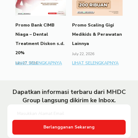
Promo Bank CIMB
Promo Scaling Gigi
Niaga – Dental
Medikids & Perawatan
Treatment Diskon s.d.
Lainnya
20%
July 22, 2026
LIHAT SELENGKAPNYA
LIHAT SELENGKAPNYA
July 27, 2026
Dapatkan informasi terbaru dari MHDC
Group langsung dikirim ke Inbox.
Berlangganan Sekarang