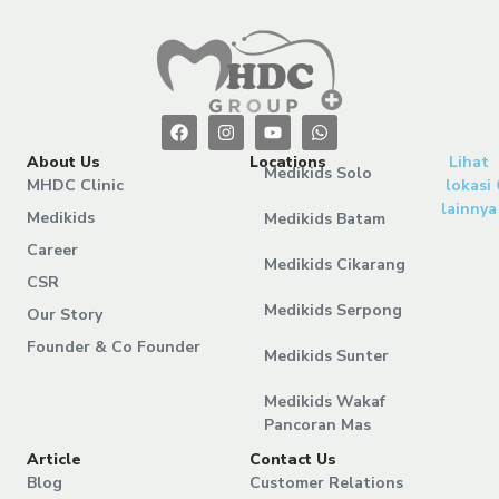
About Us
Locations
Lihat
Medikids Solo
MHDC Clinic
lokasi
lainnya
Medikids
Medikids Batam
Career
Medikids Cikarang
CSR
Medikids Serpong
Our Story
Founder & Co Founder
Medikids Sunter
Medikids Wakaf
Pancoran Mas
Article
Contact Us
Blog
Customer Relations