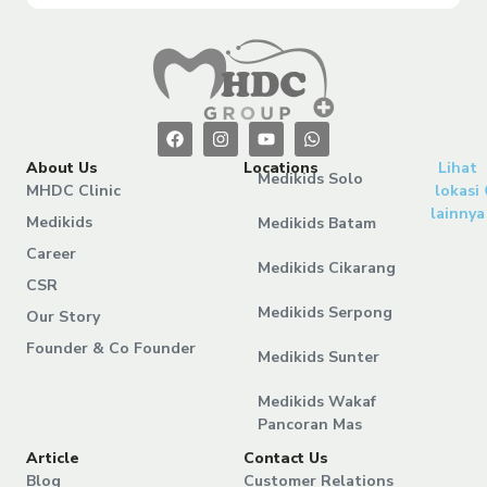
About Us
Locations
Lihat
Medikids Solo
MHDC Clinic
lokasi
lainnya
Medikids
Medikids Batam
Career
Medikids Cikarang
CSR
Medikids Serpong
Our Story
Founder & Co Founder
Medikids Sunter
Medikids Wakaf
Pancoran Mas
Article
Contact Us
Blog
Customer Relations