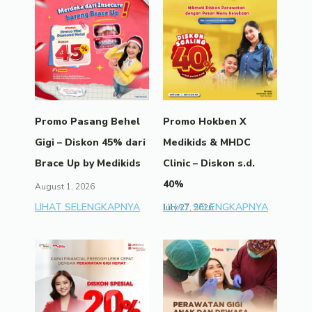
Promo Pasang Behel
Promo Hokben X
Gigi – Diskon 45% dari
Medikids & MHDC
Brace Up by Medikids
Clinic – Diskon s.d.
40%
August 1, 2026
LIHAT SELENGKAPNYA
LIHAT SELENGKAPNYA
July 27, 2026