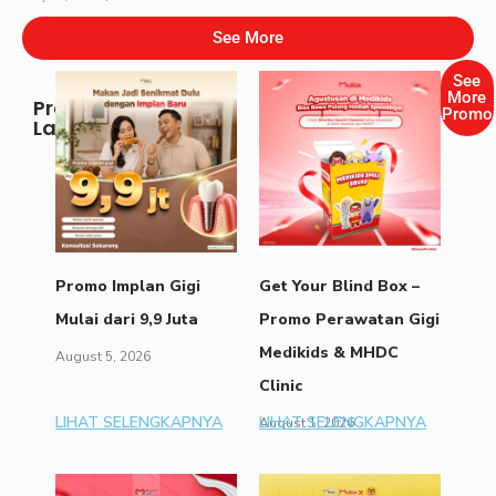
See More
See
More
Promo
Promo
Lainnya
Promo Implan Gigi
Get Your Blind Box –
Mulai dari 9,9 Juta
Promo Perawatan Gigi
Medikids & MHDC
August 5, 2026
Clinic
LIHAT SELENGKAPNYA
LIHAT SELENGKAPNYA
August 1, 2026