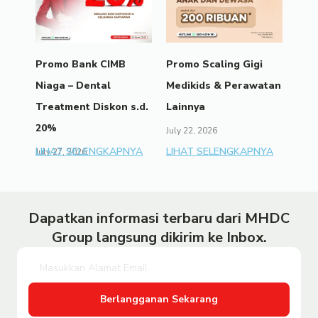
Promo Bank CIMB
Promo Scaling Gigi
Niaga – Dental
Medikids & Perawatan
Treatment Diskon s.d.
Lainnya
20%
July 22, 2026
LIHAT SELENGKAPNYA
LIHAT SELENGKAPNYA
July 27, 2026
Dapatkan informasi terbaru dari MHDC
Group langsung dikirim ke Inbox.
Berlangganan Sekarang