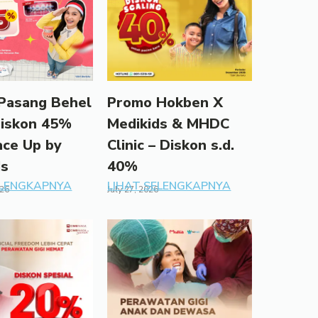
Pasang Behel
Promo Hokben X
Diskon 45%
Medikids & MHDC
ace Up by
Clinic – Diskon s.d.
ds
40%
ELENGKAPNYA
LIHAT SELENGKAPNYA
026
July 27, 2026