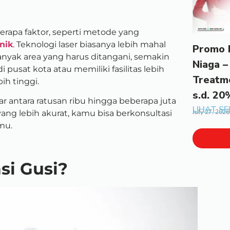
erapa faktor, seperti metode yang
inik
. Teknologi laser biasanya lebih mahal
Promo 
nyak area yang harus ditangani, semakin
Niaga –
di pusat kota atau memiliki fasilitas lebih
Treatm
h tinggi.
s.d. 20
r antara ratusan ribu hingga beberapa juta
LIHAT S
July 27, 2026
ang lebih akurat, kamu bisa berkonsultasi
mu.
si Gusi?