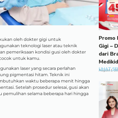
Promo 
kukan oleh dokter gigi untuk
Gigi – 
unakan teknologi laser atau teknik
gan pemeriksaan kondisi gusi oleh dokter
dari Br
 cocok untuk kamu.
Mediki
unakan laser yang secara perlahan
LIHAT S
August 1, 2
ng pigmentasi hitam. Teknik ini
mbutuhkan waktu beberapa menit hingga
ntasi. Setelah prosedur selesai, gusi akan
 pemulihan selama beberapa hari hingga