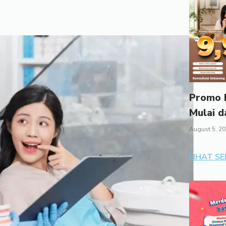
Promo I
Mulai d
August 5, 2
LIHAT S