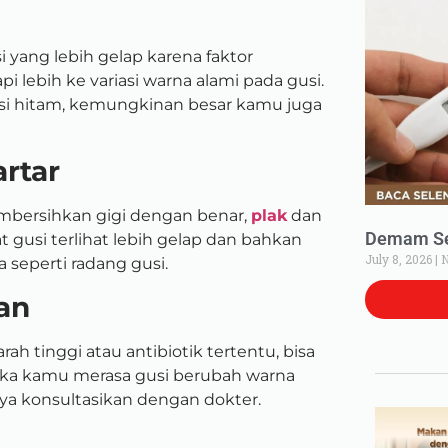
yang lebih gelap karena faktor
i lebih ke variasi warna alami pada gusi.
si hitam, kemungkinan besar kamu juga
rtar
embersihkan gigi dengan benar,
plak
dan
Demam Set
 gusi terlihat lebih gelap dan bahkan
July 8, 2026
N
seperti radang gusi.
an
ah tinggi atau antibiotik tertentu, bisa
ika kamu merasa gusi berubah warna
ya konsultasikan dengan dokter.