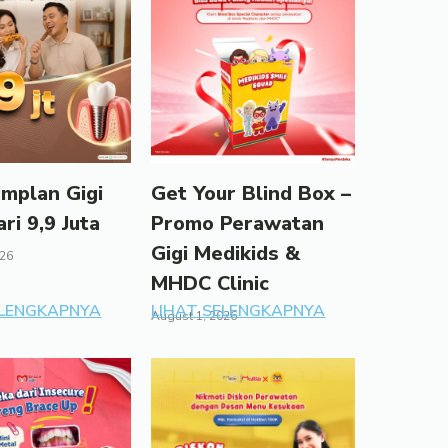
mplan Gigi
Get Your Blind Box –
ari 9,9 Juta
Promo Perawatan
Gigi Medikids &
026
MHDC Clinic
ELENGKAPNYA
LIHAT SELENGKAPNYA
August 1, 2026