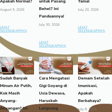
Apakah Normal?
untuk Pasang
Yamal
Behel? Ini
August 5, 2026
July 20, 2026
Panduannya!
July 30, 2026
LIHAT
LIHAT
SELENGKAPNYA
SELENGKAPNYA
LIHAT
SELENGKAPNYA
Sudah Banyak
Cara Mengatasi
Demam Setelah
Minum Air Putih,
Gigi Goyang di
Imunisasi,
Kok Masih
Usia Dewasa,
Apakah
Anyang-
Haruskah
Berbahaya?
Anyangan? Ini
Langsung
July 8, 2026