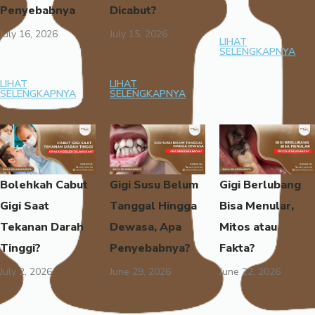
Penyebabnya
Dicabut?
July 16, 2026
July 15, 2026
LIHAT
SELENGKAPNYA
LIHAT
LIHAT
SELENGKAPNYA
SELENGKAPNYA
Bolehkah Cabut
Gigi Susu Belum
Gigi Berlubang
Gigi Saat
Tanggal Hingga
Bisa Menular,
Tekanan Darah
Dewasa, Apa
Mitos atau
Tinggi?
Penyebabnya?
Fakta?
July 2, 2026
June 29, 2026
June 22, 2026