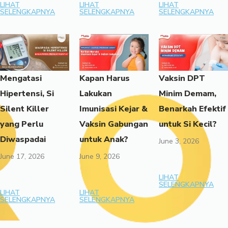
LIHAT
LIHAT
LIHAT
SELENGKAPNYA
SELENGKAPNYA
SELENGKAPNYA
Mengatasi
Kapan Harus
Vaksin DPT
Hipertensi, Si
Lakukan
Minim Demam,
Silent Killer
Imunisasi Kejar &
Benarkah Efektif
yang Perlu
Vaksin Gabungan
untuk Si Kecil?
Diwaspadai
untuk Anak?
June 3, 2026
June 17, 2026
June 9, 2026
LIHAT
SELENGKAPNYA
LIHAT
LIHAT
SELENGKAPNYA
SELENGKAPNYA