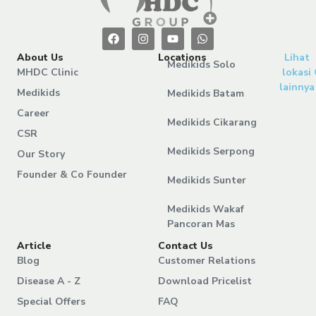
About Us
Locations
Lihat
Medikids Solo
MHDC Clinic
lokasi
lainnya
Medikids
Medikids Batam
Career
Medikids Cikarang
CSR
Medikids Serpong
Our Story
Founder & Co Founder
Medikids Sunter
Medikids Wakaf
Pancoran Mas
Article
Contact Us
Blog
Customer Relations
Disease A - Z
Download Pricelist
Special Offers
FAQ