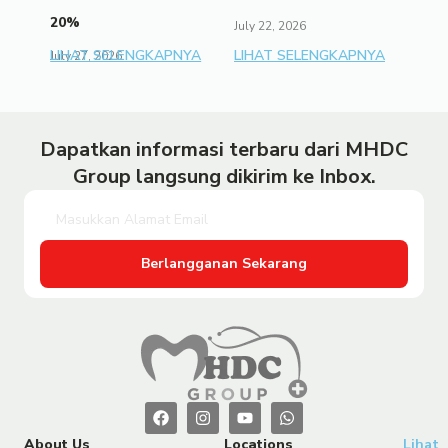
20%
July 22, 2026
LIHAT SELENGKAPNYA
LIHAT SELENGKAPNYA
July 27, 2026
Dapatkan informasi terbaru dari MHDC
Group langsung dikirim ke Inbox.
Berlangganan Sekarang
About Us
Locations
Lihat