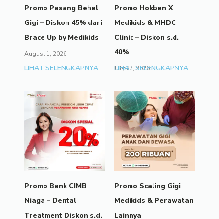
Promo Pasang Behel
Promo Hokben X
Gigi – Diskon 45% dari
Medikids & MHDC
Brace Up by Medikids
Clinic – Diskon s.d.
40%
August 1, 2026
LIHAT SELENGKAPNYA
LIHAT SELENGKAPNYA
July 27, 2026
Promo Bank CIMB
Promo Scaling Gigi
Niaga – Dental
Medikids & Perawatan
Treatment Diskon s.d.
Lainnya