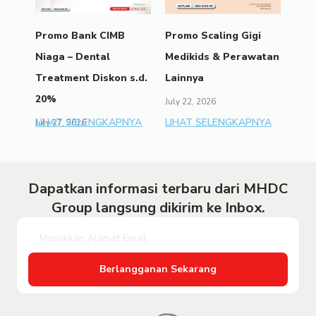
Promo Bank CIMB
Promo Scaling Gigi
Niaga – Dental
Medikids & Perawatan
Treatment Diskon s.d.
Lainnya
20%
July 22, 2026
LIHAT SELENGKAPNYA
LIHAT SELENGKAPNYA
July 27, 2026
Dapatkan informasi terbaru dari MHDC
Group langsung dikirim ke Inbox.
Berlangganan Sekarang