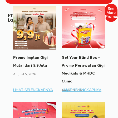
See
More
Promo
Promo
Lainnya
Promo Implan Gigi
Get Your Blind Box –
Mulai dari 9,9 Juta
Promo Perawatan Gigi
Medikids & MHDC
August 5, 2026
Clinic
LIHAT SELENGKAPNYA
LIHAT SELENGKAPNYA
August 1, 2026