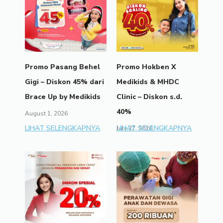
Promo Pasang Behel
Promo Hokben X
Gigi – Diskon 45% dari
Medikids & MHDC
Brace Up by Medikids
Clinic – Diskon s.d.
40%
August 1, 2026
LIHAT SELENGKAPNYA
LIHAT SELENGKAPNYA
July 27, 2026