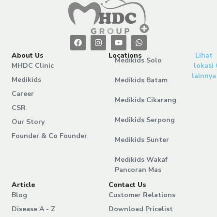
About Us
Locations
Lihat
Medikids Solo
MHDC Clinic
lokasi
lainnya
Medikids
Medikids Batam
Career
Medikids Cikarang
CSR
Medikids Serpong
Our Story
Founder & Co Founder
Medikids Sunter
Medikids Wakaf
Pancoran Mas
Article
Contact Us
Blog
Customer Relations
Disease A - Z
Download Pricelist