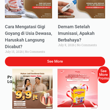
Cara Mengatasi Gigi
Demam Setelah
Goyang di Usia Dewasa,
Imunisasi, Apakah
Haruskah Langsung
Berbahaya?
July 8, 2026
No Comments
Dicabut?
July 15, 2026
No Comments
See More
See
More
Promo
Promo
Lainnya