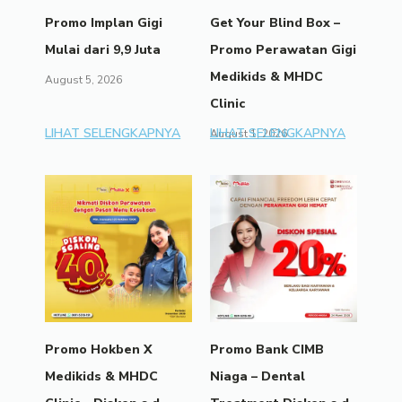
Promo Implan Gigi
Get Your Blind Box –
Mulai dari 9,9 Juta
Promo Perawatan Gigi
Medikids & MHDC
August 5, 2026
Clinic
LIHAT SELENGKAPNYA
LIHAT SELENGKAPNYA
August 1, 2026
Promo Hokben X
Promo Bank CIMB
Medikids & MHDC
Niaga – Dental