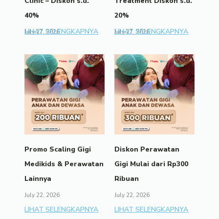
Clinic – Diskon s.d.
Treatment Diskon s.d.
40%
20%
LIHAT SELENGKAPNYA
LIHAT SELENGKAPNYA
July 27, 2026
July 27, 2026
Promo Scaling Gigi
Diskon Perawatan
Medikids & Perawatan
Gigi Mulai dari Rp300
Lainnya
Ribuan
July 22, 2026
July 22, 2026
LIHAT SELENGKAPNYA
LIHAT SELENGKAPNYA