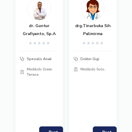
dr. Guntur
drg.Tinarbuka Sih
Grafiyanto, Sp.A
Palimirma
★
★
★
★
★
★
★
★
★
★
Spesialis Anak
Dokter Gigi
Medikids Green
Medikids Solo,
Terrace,