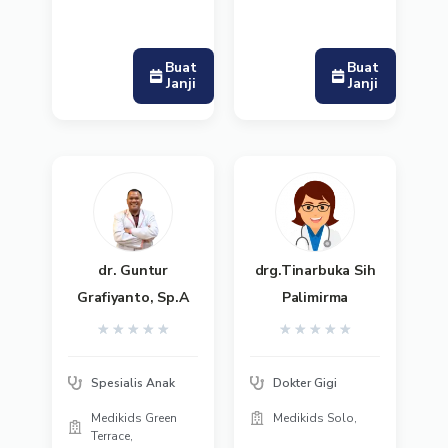
Buat
Buat
Janji
Janji
dr. Guntur
drg.Tinarbuka Sih
Grafiyanto, Sp.A
Palimirma
★
★
★
★
★
★
★
★
★
★
Spesialis Anak
Dokter Gigi
Medikids Green
Medikids Solo,
Terrace,