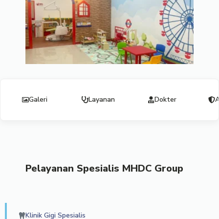
Galeri
Layanan
Dokter
A
Pelayanan Spesialis MHDC Group
Klinik Gigi Spesialis