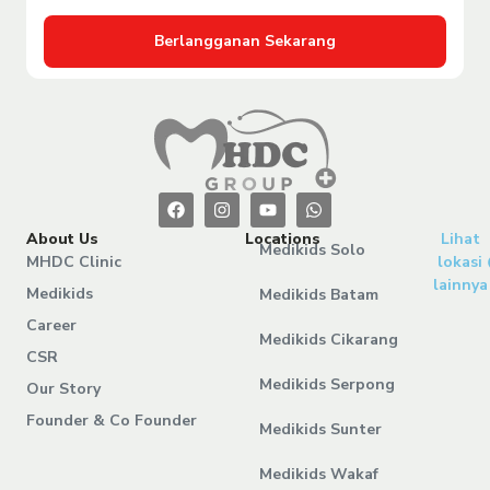
Berlangganan Sekarang
About Us
Locations
Lihat
Medikids Solo
MHDC Clinic
lokasi
lainnya
Medikids
Medikids Batam
Career
Medikids Cikarang
CSR
Medikids Serpong
Our Story
Founder & Co Founder
Medikids Sunter
Medikids Wakaf