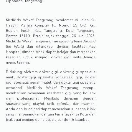
Cipondoh, Tangerang.
Medikids Wakaf Tangerang beralamat di
Jalan KH
Hasyim Ashari Komplek TU Nomor 15 C-D, Kel.
Buaran Indah, Kec. Tangerang, Kota Tangerang,
Banten 15119
. Berdiri sejak tanggal 26 Juni 2025,
Medikids Wakaf Tangerang mengusung tema
Around
the World
dan dilengkapi dengan fasilitas Play
Hospital dimana Anak dapat belajar dan merasakan
keseruan untuk menjadi dokter gigi serta tenaga
medis lainnya.
Didukung oleh tim dokter gigi, dokter gigi spesialis
anak, dokter gigi spesialis konservasi gigi, dokter
gigi spesialis bedah mulut, dan dokter gigi spesialis
ortodonti, Medikids Wakaf Tangerang mampu
memberikan pelayanan kesehatan gigi yang holistik
dan professional. Medikids didesain dengan
suasana yang
playful
, unik,
colorful,
dan nyaman.
Anda dan buah hati dapat merasakan suasana klinik
yang menyenangkan dengan tema layaknya Kota dari
berbagai penjuru dunia seperti London & Istanbul.