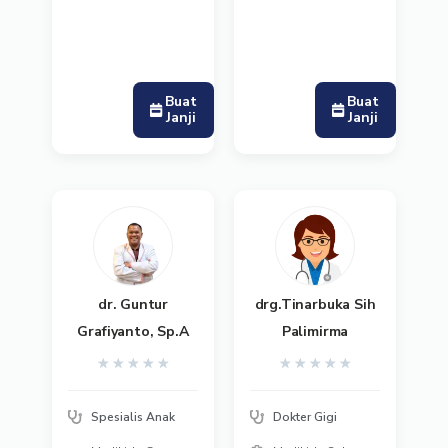
Buat
Buat
Janji
Janji
dr. Guntur
drg.Tinarbuka Sih
Grafiyanto, Sp.A
Palimirma
★
★
★
★
★
★
★
★
★
★
Spesialis Anak
Dokter Gigi