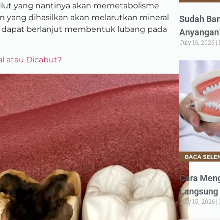
lut yang nantinya akan memetabolisme
m yang dihasilkan akan melarutkan mineral
Sudah Ban
n dapat berlanjut membentuk lubang pada
Anyangan?
July 16, 2026
al atau Dicabut?
Cara Meng
Langsung 
July 15, 2026