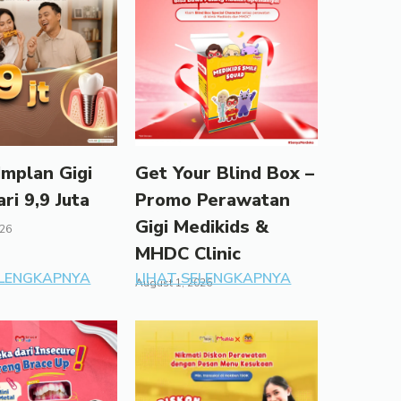
mplan Gigi
Get Your Blind Box –
ari 9,9 Juta
Promo Perawatan
Gigi Medikids &
026
MHDC Clinic
ELENGKAPNYA
LIHAT SELENGKAPNYA
August 1, 2026