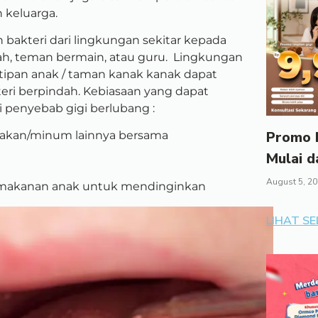
n keluarga.
bakteri dari lingkungan sekitar kepada
ah, teman bermain, atau guru. Lingkungan
tipan anak / taman kanak kanak dapat
i berpindah. Kebiasaan yang dapat
 penyebab gigi berlubang :
Promo I
makan/minum lainnya bersama
Mulai d
August 5, 2
n makanan anak untuk mendinginkan
LIHAT S