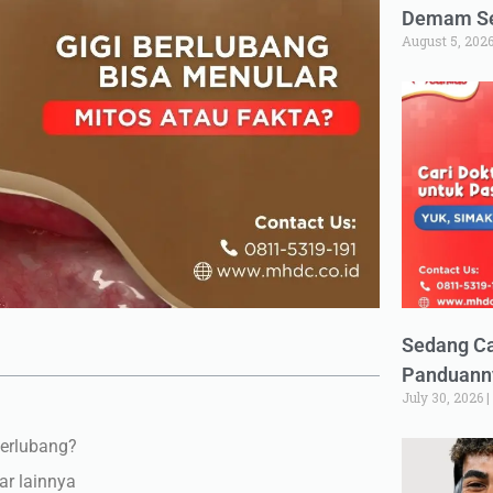
Demam Set
August 5, 202
Sedang Ca
Panduann
July 30, 2026
berlubang?
ar lainnya