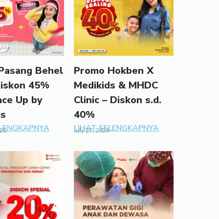
Pasang Behel
Promo Hokben X
Diskon 45%
Medikids & MHDC
ace Up by
Clinic – Diskon s.d.
ds
40%
ELENGKAPNYA
LIHAT SELENGKAPNYA
026
July 27, 2026