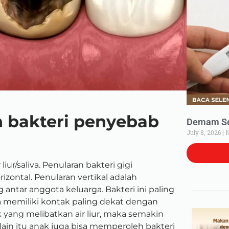
 bakteri penyebab
Demam Set
July 8, 2026
N
iur/saliva. Penularan bakteri gigi
rizontal. Penularan vertikal adalah
antar anggota keluarga. Bakteri ini paling
ya memiliki kontak paling dekat dengan
k yang melibatkan air liur, maka semakin
lain itu anak juga bisa memperoleh bakteri