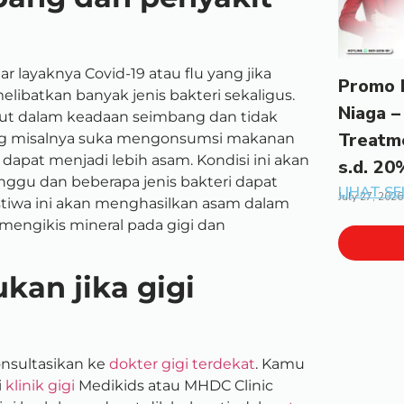
r layaknya Covid-19 atau flu yang jika
Promo 
melibatkan banyak jenis bakteri sekaligus.
Niaga –
but dalam keadaan seimbang dan tidak
Treatm
ng misalnya suka mengonsumsi makanan
 dapat menjadi lebih asam. Kondisi ini akan
s.d. 20
ggu dan beberapa jenis bakteri dapat
LIHAT S
July 27, 2026
stiwa ini akan menghasilkan asam dalam
mengikis mineral pada gigi dan
kan jika gigi
onsultasikan ke
dokter gigi terdekat
. Kamu
i
klinik gigi
Medikids atau MHDC Clinic