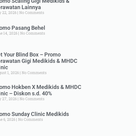
omo Scaling Gigi Medikids &
rawatan Lainnya
y 22, 2026
No Comments
omo Pasang Behel
e 14, 2026
No Comments
t Your Blind Box – Promo
rawatan Gigi Medikids & MHDC
inic
ust 1, 2026
No Comments
omo Hokben X Medikids & MHDC
inic – Diskon s.d. 40%
y 27, 2026
No Comments
omo Sunday Clinic Medikids
e 6, 2026
No Comments