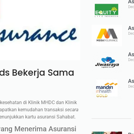
As
Dec
As
Dec
As
Dec
ids Bekerja Sama
As
Dec
esehatan di Klinik MHDC dan Klinik
Dapatkan kemudahan transaksi
secara
enunjukkan kartu asuransi Sahabat.
yang Menerima Asuransi