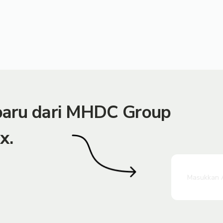
rbaru dari MHDC Group
x.