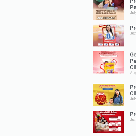
Pr
Pe
Jul
Pr
Jun
Ge
Pe
Cl
Aug
Pr
Cl
Jul
Pr
Jun