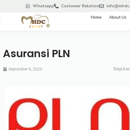
Whatsapp
Customer Relation
info@mhdc.
Home
About Us
Asuransi PLN
Bagikan
September 6, 2024