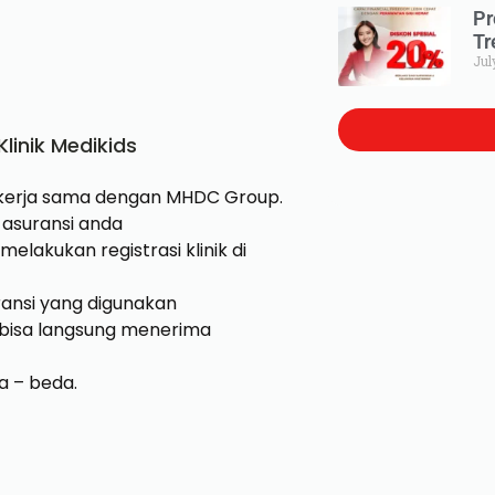
Pr
Tr
Jul
linik Medikids
bekerja sama dengan MHDC Group.
asuransi anda
elakukan registrasi klinik di
uransi yang digunakan
 bisa langsung menerima
a – beda.