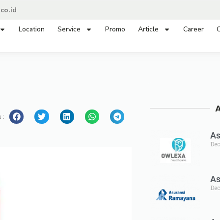
co.id
Location
Service
Promo
Article
Career
C
 :
As
Dec
As
Dec