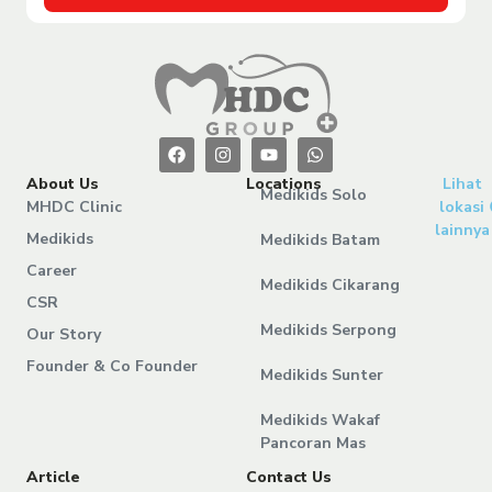
About Us
Locations
Lihat
Medikids Solo
MHDC Clinic
lokasi
lainnya
Medikids
Medikids Batam
Career
Medikids Cikarang
CSR
Medikids Serpong
Our Story
Founder & Co Founder
Medikids Sunter
Medikids Wakaf
Pancoran Mas
Article
Contact Us