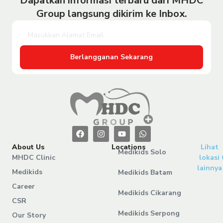
Dapatkan informasi terbaru dari MHDC
Group langsung dikirim ke Inbox.
Berlangganan Sekarang
About Us
Locations
Lihat
Medikids Solo
MHDC Clinic
lokasi
lainnya
Medikids
Medikids Batam
Career
Medikids Cikarang
CSR
Medikids Serpong
Our Story